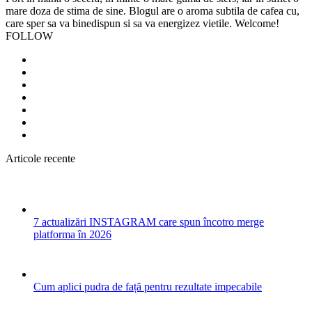
mare doza de stima de sine. Blogul are o aroma subtila de cafea cu,
care sper sa va binedispun si sa va energizez vietile. Welcome!
FOLLOW
Articole recente
7 actualizări INSTAGRAM care spun încotro merge
platforma în 2026
Cum aplici pudra de față pentru rezultate impecabile