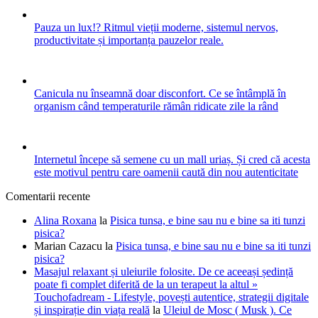
Pauza un lux!? Ritmul vieții moderne, sistemul nervos,
productivitate și importanța pauzelor reale.
Canicula nu înseamnă doar disconfort. Ce se întâmplă în
organism când temperaturile rămân ridicate zile la rând
Internetul începe să semene cu un mall uriaș. Și cred că acesta
este motivul pentru care oamenii caută din nou autenticitate
Comentarii recente
Alina Roxana
la
Pisica tunsa, e bine sau nu e bine sa iti tunzi
pisica?
Marian Cazacu
la
Pisica tunsa, e bine sau nu e bine sa iti tunzi
pisica?
Masajul relaxant și uleiurile folosite. De ce aceeași ședință
poate fi complet diferită de la un terapeut la altul »
Touchofadream - Lifestyle, povești autentice, strategii digitale
și inspirație din viața reală
la
Uleiul de Mosc ( Musk ). Ce