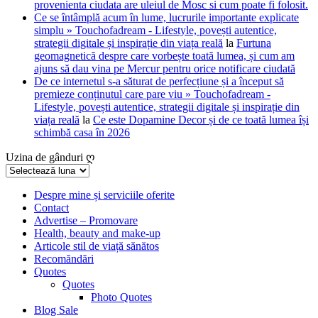
provenienta ciudata are uleiul de Mosc si cum poate fi folosit.
Ce se întâmplă acum în lume, lucrurile importante explicate
simplu » Touchofadream - Lifestyle, povești autentice,
strategii digitale și inspirație din viața reală
la
Furtuna
geomagnetică despre care vorbește toată lumea, și cum am
ajuns să dau vina pe Mercur pentru orice notificare ciudată
De ce internetul s-a săturat de perfecțiune și a început să
premieze conținutul care pare viu » Touchofadream -
Lifestyle, povești autentice, strategii digitale și inspirație din
viața reală
la
Ce este Dopamine Decor și de ce toată lumea își
schimbă casa în 2026
Uzina de gânduri ღ
Uzina
de
gânduri
Despre mine și serviciile oferite
Contact
ღ
Advertise – Promovare
Health, beauty and make-up
Articole stil de viață sănătos
Recomăndări
Quotes
Quotes
Photo Quotes
Blog Sale