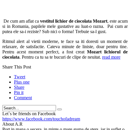
De cum am aflat ca
vestitul lichior de ciocolata Mozart
, este acum
si in Romania, papilele mele gustative au luat-o razna. Pai cum ar
putea ele sa-i reziste? Sub nici o forma! Trebuie sa-l gust.
Ritmul alert al vietii moderne, te face sa iti doresti un moment de
relaxare, de satisfactie. Cateva minute de liniste, doar pentru tine.
Pentru acest moment perfect, a fost creat
Mozart lichiorul de
ciocolata
. Pentru ca tu sa te bucuri de clipe de neuitat.
read more
Share This Post
Tweet
Plus one
Share
Pin it
Comment
Search
Let`s be friends on Facebook
https://www.facebook.com/touchofadream
About A.R
Port in mana o secera, in minte o mare guma de sters, iar in suflet o