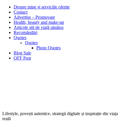
Despre mine și serviciile oferite
Contact
Advertise – Promovare
Health, beauty and make-up
Articole stil de viață sănătos
Recomăndări
Quotes
Quotes
Photo Quotes
Blog Sale
OFF Post
Lifestyle, povești autentice, strategii digitale și inspirație din viața
reală