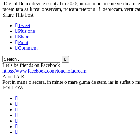
Digital Detox devine esențial în 2026, într-o lume în care verificăm tel
facem fără să îl mai observăm, ridicăm telefonul, îl deblocăm, verific
Share This Post
Tweet
Plus one
Share
Pin it
Comment
Search
Let`s be friends on Facebook
https://www.facebook.com/touchofadream
About A.R
Port in mana o secera, in minte o mare guma de sters, iar in suflet o m
FOLLOW