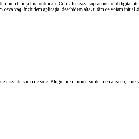
efonul chiar și fără notificări. Cum afectează supraconsumul digital aten
ăm ceva vag, închidem aplicația, deschidem alta, uităm ce voiam inițial
are doza de stima de sine. Blogul are o aroma subtila de cafea cu, care 