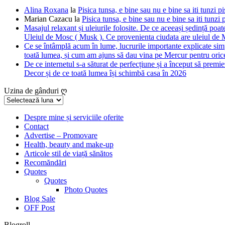
Alina Roxana
la
Pisica tunsa, e bine sau nu e bine sa iti tunzi pi
Marian Cazacu
la
Pisica tunsa, e bine sau nu e bine sa iti tunzi 
Masajul relaxant și uleiurile folosite. De ce aceeași ședință poate
Uleiul de Mosc ( Musk ). Ce provenienta ciudata are uleiul de M
Ce se întâmplă acum în lume, lucrurile importante explicate simpl
toată lumea, și cum am ajuns să dau vina pe Mercur pentru orice
De ce internetul s-a săturat de perfecțiune și a început să premie
Decor și de ce toată lumea își schimbă casa în 2026
Uzina de gânduri ღ
Uzina
de
gânduri
Despre mine și serviciile oferite
Contact
ღ
Advertise – Promovare
Health, beauty and make-up
Articole stil de viață sănătos
Recomăndări
Quotes
Quotes
Photo Quotes
Blog Sale
OFF Post
Blogroll