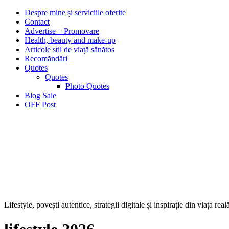
Despre mine și serviciile oferite
Contact
Advertise – Promovare
Health, beauty and make-up
Articole stil de viață sănătos
Recomăndări
Quotes
Quotes
Photo Quotes
Blog Sale
OFF Post
Lifestyle, povești autentice, strategii digitale și inspirație din viața real