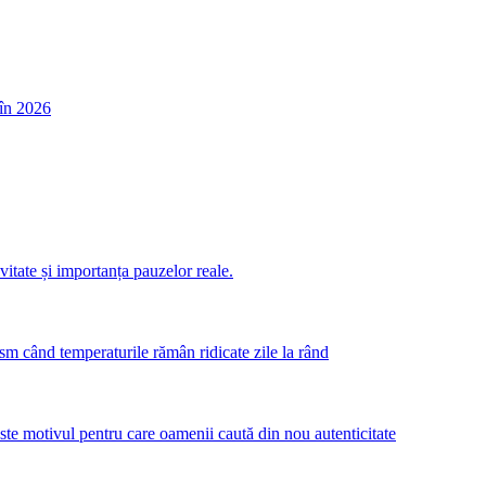
în 2026
itate și importanța pauzelor reale.
m când temperaturile rămân ridicate zile la rând
este motivul pentru care oamenii caută din nou autenticitate