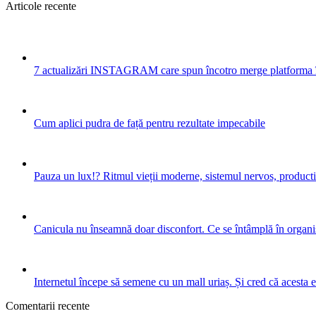
Articole recente
7 actualizări INSTAGRAM care spun încotro merge platforma 
Cum aplici pudra de față pentru rezultate impecabile
Pauza un lux!? Ritmul vieții moderne, sistemul nervos, productiv
Canicula nu înseamnă doar disconfort. Ce se întâmplă în organis
Internetul începe să semene cu un mall uriaș. Și cred că acesta 
Comentarii recente