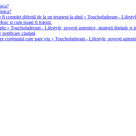
sica?
pisica?
 fi complet diferită de la un terapeut la altul » Touchofadream - Lifestyle, 
osc si cum poate fi folosit.
u » Touchofadream - Lifestyle, povești autentice, strategii digitale și in
 notificare ciudată
ze conținutul care pare viu » Touchofadream - Lifestyle, povești autentice,