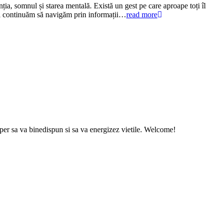
ția, somnul și starea mentală. Există un gest pe care aproape toți îl
 și continuăm să navigăm prin informații…
read more
sper sa va binedispun si sa va energizez vietile. Welcome!