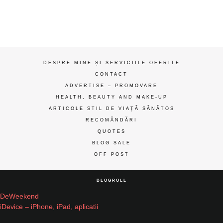
gânduri
ღ
DESPRE MINE ȘI SERVICIILE OFERITE
CONTACT
ADVERTISE – PROMOVARE
HEALTH, BEAUTY AND MAKE-UP
ARTICOLE STIL DE VIAȚĂ SĂNĂTOS
RECOMĂNDĂRI
QUOTES
BLOG SALE
OFF POST
BLOGROLL
DeWeekend
iDevice – iPhone, iPad, aplicatii