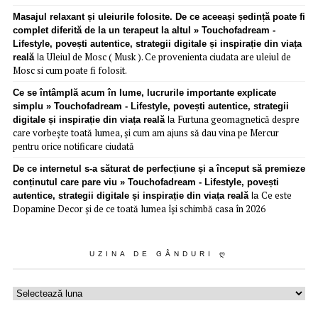
Masajul relaxant și uleiurile folosite. De ce aceeași ședință poate fi
complet diferită de la un terapeut la altul » Touchofadream -
Lifestyle, povești autentice, strategii digitale și inspirație din viața
Uleiul de Mosc ( Musk ). Ce provenienta ciudata are uleiul de
reală
la
Mosc si cum poate fi folosit.
Ce se întâmplă acum în lume, lucrurile importante explicate
simplu » Touchofadream - Lifestyle, povești autentice, strategii
Furtuna geomagnetică despre
digitale și inspirație din viața reală
la
care vorbește toată lumea, și cum am ajuns să dau vina pe Mercur
pentru orice notificare ciudată
De ce internetul s-a săturat de perfecțiune și a început să premieze
conținutul care pare viu » Touchofadream - Lifestyle, povești
Ce este
autentice, strategii digitale și inspirație din viața reală
la
Dopamine Decor și de ce toată lumea își schimbă casa în 2026
UZINA DE GÂNDURI Ღ
Uzina
de