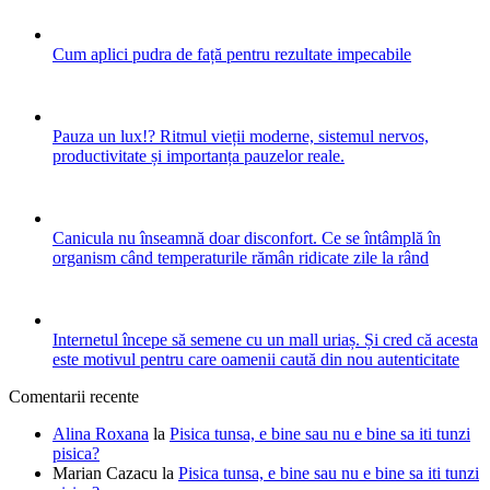
Cum aplici pudra de față pentru rezultate impecabile
Pauza un lux!? Ritmul vieții moderne, sistemul nervos,
productivitate și importanța pauzelor reale.
Canicula nu înseamnă doar disconfort. Ce se întâmplă în
organism când temperaturile rămân ridicate zile la rând
Internetul începe să semene cu un mall uriaș. Și cred că acesta
este motivul pentru care oamenii caută din nou autenticitate
Comentarii recente
Alina Roxana
la
Pisica tunsa, e bine sau nu e bine sa iti tunzi
pisica?
Marian Cazacu
la
Pisica tunsa, e bine sau nu e bine sa iti tunzi