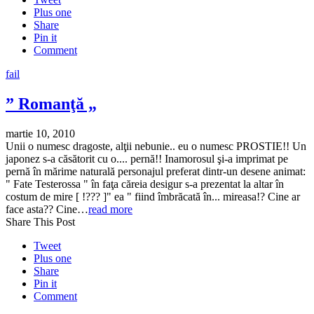
Plus one
Share
Pin it
Comment
fail
” Romanţă „
martie 10, 2010
Unii o numesc dragoste, alţii nebunie.. eu o numesc PROSTIE!! Un
japonez s-a căsătorit cu o.... pernă!! Inamorosul şi-a imprimat pe
pernă în mărime naturală personajul preferat dintr-un desene animat:
" Fate Testerossa " în faţa căreia desigur s-a prezentat la altar în
costum de mire [ !??? ]" ea " fiind îmbrăcată în... mireasa!? Cine ar
face asta?? Cine…
read more
Share This Post
Tweet
Plus one
Share
Pin it
Comment