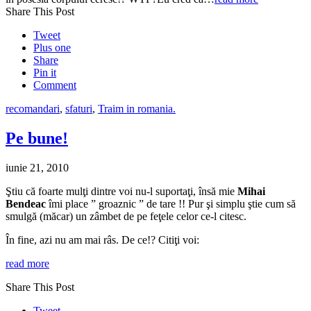
Share This Post
Tweet
Plus one
Share
Pin it
Comment
recomandari
,
sfaturi
,
Traim in romania.
Pe bune!
iunie 21, 2010
Ştiu că foarte mulţi dintre voi nu-l suportaţi, însă mie
Mihai
Bendeac
îmi place ” groaznic ” de tare !! Pur şi simplu ştie cum să
smulgă (măcar) un zâmbet de pe feţele celor ce-l citesc.
În fine, azi nu am mai râs. De ce!? Citiţi voi:
read more
Share This Post
Tweet