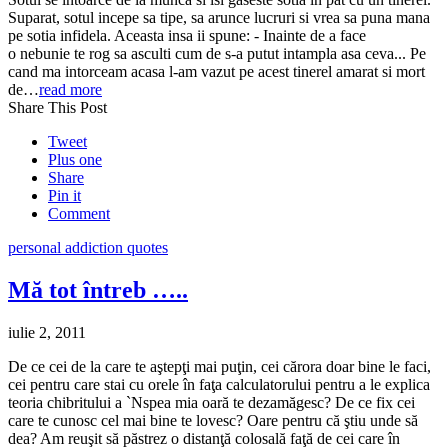
Suparat, sotul incepe sa tipe, sa arunce lucruri si vrea sa puna mana
pe sotia infidela. Aceasta insa ii spune: - Inainte de a face
o nebunie te rog sa asculti cum de s-a putut intampla asa ceva... Pe
cand ma intorceam acasa l-am vazut pe acest tinerel amarat si mort
de…
read more
Share This Post
Tweet
Plus one
Share
Pin it
Comment
personal addiction quotes
Mă tot întreb …..
iulie 2, 2011
De ce cei de la care te aştepţi mai puţin, cei cărora doar bine le faci,
cei pentru care stai cu orele în faţa calculatorului pentru a le explica
teoria chibritului a `Nspea mia oară te dezamăgesc? De ce fix cei
care te cunosc cel mai bine te lovesc? Oare pentru că ştiu unde să
dea? Am reuşit să păstrez o distanţă colosală faţă de cei care în