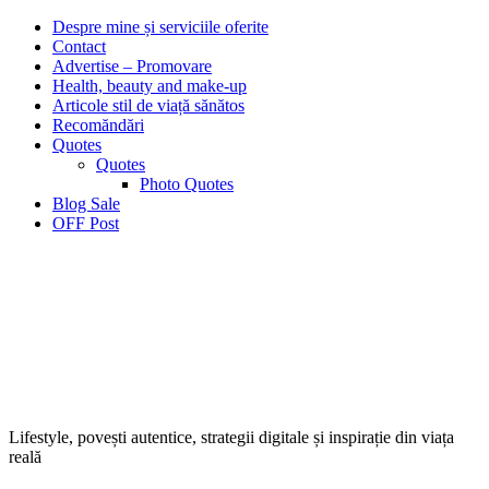
Despre mine și serviciile oferite
Contact
Advertise – Promovare
Health, beauty and make-up
Articole stil de viață sănătos
Recomăndări
Quotes
Quotes
Photo Quotes
Blog Sale
OFF Post
Lifestyle, povești autentice, strategii digitale și inspirație din viața
reală