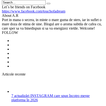
Search
Let`s be friends on Facebook
https://www.facebook.com/touchofadream
About A.R
Port in mana o secera, in minte o mare guma de sters, iar in suflet o
mare doza de stima de sine. Blogul are o aroma subtila de cafea cu,
care sper sa va binedispun si sa va energizez vietile. Welcome!
FOLLOW
Articole recente
7 actualizări INSTAGRAM care spun încotro merge
platforma în 2026