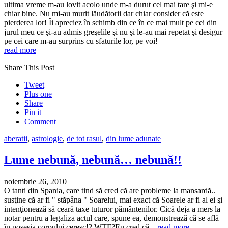
ultima vreme m-au lovit acolo unde m-a durut cel mai tare şi mi-e
chiar bine. Nu mi-au murit lăudătorii dar chiar consider că este
pierderea lor! Îi apreciez în schimb din ce în ce mai mult pe cei din
jurul meu ce şi-au admis greşelile şi nu şi le-au mai repetat şi desigur
pe cei care m-au surprins cu sfaturile lor, pe voi!
read more
Share This Post
Tweet
Plus one
Share
Pin it
Comment
aberatii
,
astrologie
,
de tot rasul
,
din lume adunate
Lume nebună, nebună… nebună!!
noiembrie 26, 2010
O tanti din Spania, care tind să cred că are probleme la mansardă..
susţine că ar fi " stăpâna " Soarelui, mai exact că Soarele ar fi al ei şi
intenţionează să ceară taxe tuturor pământenilor. Cică deja a mers la
notar pentru a legaliza actul care, spune ea, demonstrează că se află
în posesia corpului ceresc!? WTF?Eu cred că…
read more