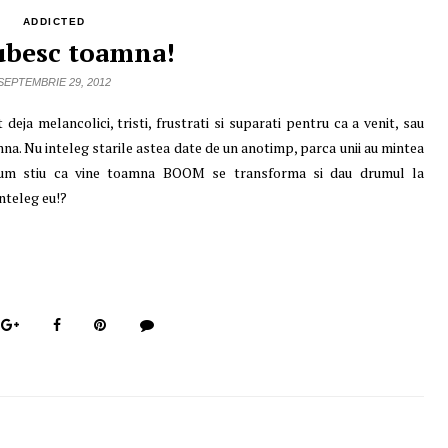
ADDICTED
iubesc toamna!
SEPTEMBRIE 29, 2012
 deja melancolici, tristi, frustrati si suparati pentru ca a venit, sau
a. Nu inteleg starile astea date de un anotimp, parca unii au mintea
cum stiu ca vine toamna BOOM se transforma si dau drumul la
nteleg eu!?