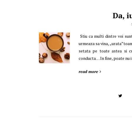
Da, 
Stiu ca multi dintre voi sunt
urmeaza sa vina, „urata”toamn
setata pe toate astea si 
conducta… In fine, poate nu i
read more