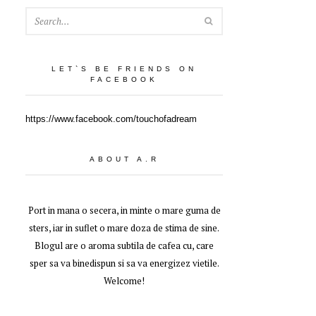
SEARCH
LET`S BE FRIENDS ON
FACEBOOK
https://www.facebook.com/touchofadream
ABOUT A.R
Port in mana o secera, in minte o mare guma de
sters, iar in suflet o mare doza de stima de sine.
Blogul are o aroma subtila de cafea cu, care
sper sa va binedispun si sa va energizez vietile.
Welcome!