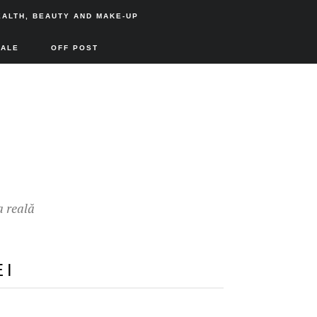
EALTH, BEAUTY AND MAKE-UP
SALE
OFF POST
a reală
EI