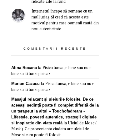
ridicate zile la rând
Internetul începe să semene cu un
mall uriaș. Și cred că acesta este
motivul pentru care oamenii caută din
nou autenticitate
COMENTARII RECENTE
Pisica tunsa, e bine sau nu e
Alina Roxana
la
bine sa iti tunzi pisica?
Pisica tunsa, e bine sau nu e
Marian Cazacu
la
bine sa iti tunzi pisica?
Masajul relaxant și uleiurile folosite. De ce
aceeași ședință poate fi complet diferită de la
un terapeut la altul » Touchofadream -
Lifestyle, povești autentice, strategii digitale
Uleiul de Mosc (
și inspirație din viața reală
la
Musk ). Ce provenienta ciudata are uleiul de
Mosc si cum poate fi folosit.