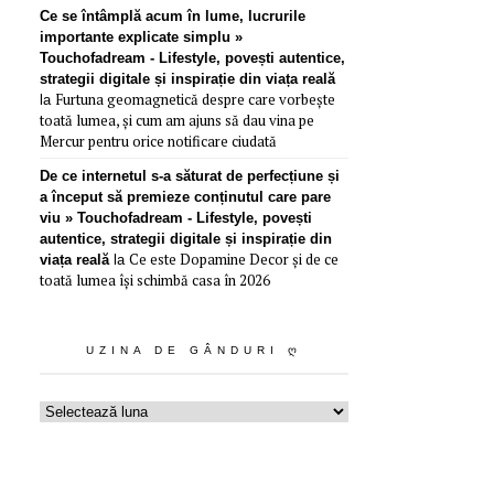
Ce se întâmplă acum în lume, lucrurile
importante explicate simplu »
Touchofadream - Lifestyle, povești autentice,
strategii digitale și inspirație din viața reală
Furtuna geomagnetică despre care vorbește
la
toată lumea, și cum am ajuns să dau vina pe
Mercur pentru orice notificare ciudată
De ce internetul s-a săturat de perfecțiune și
a început să premieze conținutul care pare
viu » Touchofadream - Lifestyle, povești
autentice, strategii digitale și inspirație din
Ce este Dopamine Decor și de ce
viața reală
la
toată lumea își schimbă casa în 2026
UZINA DE GÂNDURI Ღ
Uzina
de
gânduri
ღ