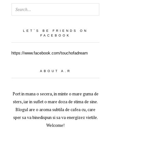
SEARCH
LET`S BE FRIENDS ON
FACEBOOK
https://www.facebook.com/touchofadream
ABOUT A.R
Port in mana o secera, in minte o mare guma de
sters, iar in suflet o mare doza de stima de sine.
Blogul are o aroma subtila de cafea cu, care
sper sa va binedispun si sa va energizez vietile.
Welcome!