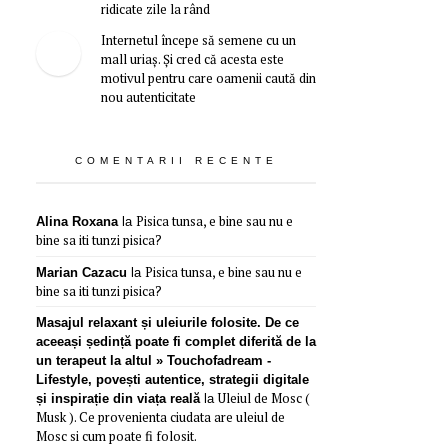
ridicate zile la rând
Internetul începe să semene cu un
mall uriaș. Și cred că acesta este
motivul pentru care oamenii caută din
nou autenticitate
COMENTARII RECENTE
Pisica tunsa, e bine sau nu e
Alina Roxana
la
bine sa iti tunzi pisica?
Pisica tunsa, e bine sau nu e
Marian Cazacu
la
bine sa iti tunzi pisica?
Masajul relaxant și uleiurile folosite. De ce
aceeași ședință poate fi complet diferită de la
un terapeut la altul » Touchofadream -
Lifestyle, povești autentice, strategii digitale
Uleiul de Mosc (
și inspirație din viața reală
la
Musk ). Ce provenienta ciudata are uleiul de
Mosc si cum poate fi folosit.