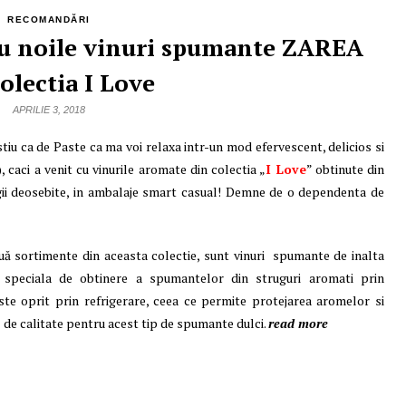
RECOMANDĂRI
 cu noile vinuri spumante ZAREA
olectia I Love
APRILIE 3, 2018
tiu ca de Paste ca ma voi relaxa intr-un mod efervescent, delicios si
caci a venit cu vinurile aromate din colectia „
I Love
” obtinute din
ogii deosebite, in ambalaje smart casual! Demne de o dependenta de
ă sortimente din aceasta colectie, sunt vinuri spumante de inalta
 speciala de obtinere a spumantelor din struguri aromati prin
te oprit prin refrigerare, ceea ce permite protejarea aromelor si
l de calitate pentru acest tip de spumante dulci.
read more