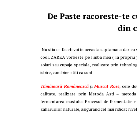
De Paste racoreste-te
din c
Nu stiu ce faceti voi in aceasta saptamana dar eu s
cool. ZAREA vorbeste pe limba mea ( la propriu ), 
soiuri sau cupaje speciale, realizate prin tehnol
iubire, cum bine stiti ca sunt.
Tămâioasă Românească
și
Muscat Ros
é
,
cele dou
calitate, realizate prin Metoda Asti – metoda
fermentarea mustului. Procesul de fermentatie es
zaharurilor naturale, asigurand cel mai ridicat nive