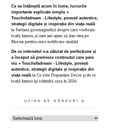
Ce se întâmplă acum în lume, lucrurile
importante explicate simplu »
Touchofadream - Lifestyle, povești autentice,
strategii digitale și inspirație din viața reală
Furtuna geomagnetică despre care vorbește
la
toată lumea, și cum am ajuns să dau vina pe
Mercur pentru orice notificare ciudată
De ce internetul s-a săturat de perfecțiune și
a început să premieze conținutul care pare
viu » Touchofadream - Lifestyle, povești
autentice, strategii digitale și inspirație din
Ce este Dopamine Decor și de ce
viața reală
la
toată lumea își schimbă casa în 2026
UZINA DE GÂNDURI Ღ
Uzina
de
gânduri
ღ