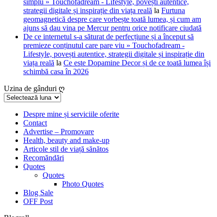
simplu » Touchofadream - Lifestyle, povești autentice,
strategii digitale și inspirație din viața reală
la
Furtuna
geomagnetică despre care vorbește toată lumea, și cum am
ajuns să dau vina pe Mercur pentru orice notificare ciudată
De ce internetul s-a săturat de perfecțiune și a început să
premieze conținutul care pare viu » Touchofadream -
Lifestyle, povești autentice, strategii digitale și inspirație din
viața reală
la
Ce este Dopamine Decor și de ce toată lumea își
schimbă casa în 2026
Uzina de gânduri ღ
Uzina
de
gânduri
Despre mine și serviciile oferite
Contact
ღ
Advertise – Promovare
Health, beauty and make-up
Articole stil de viață sănătos
Recomăndări
Quotes
Quotes
Photo Quotes
Blog Sale
OFF Post