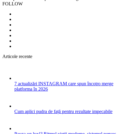
FOLLOW
Articole recente
7 actualizări INSTAGRAM care spun încotro merge
platforma în 2026
Cum aplici pudra de față pentru rezultate impecabile
Pauza un lux!? Ritmul vieții moderne, sistemul nervos,