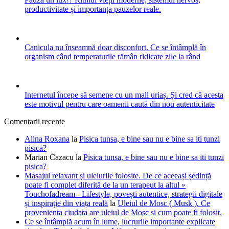
productivitate și importanța pauzelor reale.
Canicula nu înseamnă doar disconfort. Ce se întâmplă în
organism când temperaturile rămân ridicate zile la rând
Internetul începe să semene cu un mall uriaș. Și cred că acesta
este motivul pentru care oamenii caută din nou autenticitate
Comentarii recente
Alina Roxana
la
Pisica tunsa, e bine sau nu e bine sa iti tunzi
pisica?
Marian Cazacu
la
Pisica tunsa, e bine sau nu e bine sa iti tunzi
pisica?
Masajul relaxant și uleiurile folosite. De ce aceeași ședință
poate fi complet diferită de la un terapeut la altul »
Touchofadream - Lifestyle, povești autentice, strategii digitale
și inspirație din viața reală
la
Uleiul de Mosc ( Musk ). Ce
provenienta ciudata are uleiul de Mosc si cum poate fi folosit.
Ce se întâmplă acum în lume, lucrurile importante explicate