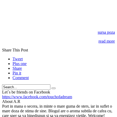
sursa poza
read more
Share This Post
Tweet
Plus one
Share
Pin it
Comment
Search
Let`s be friends on Facebook
https://www.facebook.com/touchofadream
About A.R
Port in mana o secera, in minte o mare guma de sters, iar in suflet o
mare doza de stima de sine. Blogul are o aroma subtila de cafea cu,
care sper sa va binedispun si sa va energizez vietile. Welcome!