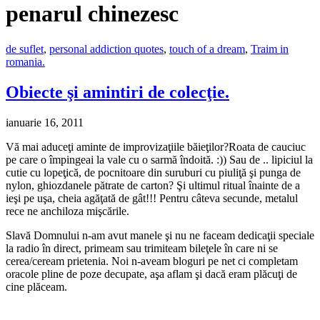
penarul chinezesc
de suflet
,
personal addiction quotes
,
touch of a dream
,
Traim in
romania.
Obiecte şi amintiri de colecţie.
ianuarie 16, 2011
Vă mai aduceţi aminte de improvizaţiile băieţilor?Roata de cauciuc
pe care o împingeai la vale cu o sarmă îndoită. :)) Sau de .. lipiciul la
cutie cu lopeţică, de pocnitoare din suruburi cu piuliţă şi punga de
nylon, ghiozdanele pătrate de carton? Şi ultimul ritual înainte de a
ieşi pe uşa, cheia agăţată de gât!!! Pentru câteva secunde, metalul
rece ne anchiloza mişcările.
Slavă Domnului n-am avut manele şi nu ne faceam dedicaţii speciale
la radio în direct, primeam sau trimiteam bileţele în care ni se
cerea/ceream prietenia. Noi n-aveam bloguri pe net ci completam
oracole pline de poze decupate, aşa aflam şi dacă eram plăcuţi de
cine plăceam.