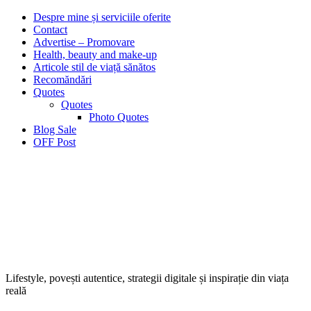
Despre mine și serviciile oferite
Contact
Advertise – Promovare
Health, beauty and make-up
Articole stil de viață sănătos
Recomăndări
Quotes
Quotes
Photo Quotes
Blog Sale
OFF Post
Lifestyle, povești autentice, strategii digitale și inspirație din viața
reală