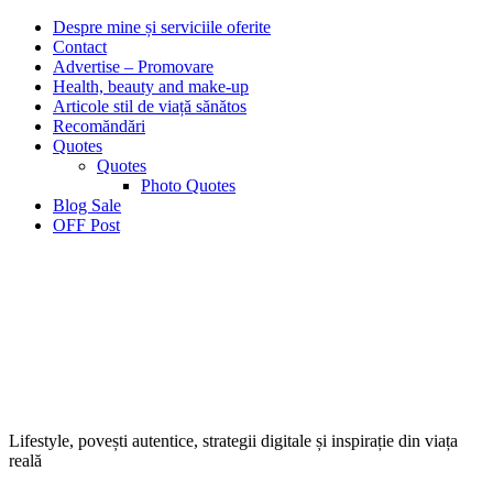
Despre mine și serviciile oferite
Contact
Advertise – Promovare
Health, beauty and make-up
Articole stil de viață sănătos
Recomăndări
Quotes
Quotes
Photo Quotes
Blog Sale
OFF Post
Lifestyle, povești autentice, strategii digitale și inspirație din viața
reală