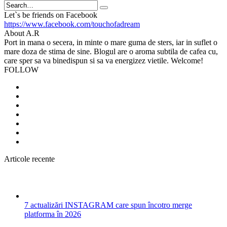
Search
Let`s be friends on Facebook
https://www.facebook.com/touchofadream
About A.R
Port in mana o secera, in minte o mare guma de sters, iar in suflet o
mare doza de stima de sine. Blogul are o aroma subtila de cafea cu,
care sper sa va binedispun si sa va energizez vietile. Welcome!
FOLLOW
Articole recente
7 actualizări INSTAGRAM care spun încotro merge
platforma în 2026