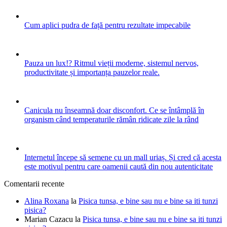
Cum aplici pudra de față pentru rezultate impecabile
Pauza un lux!? Ritmul vieții moderne, sistemul nervos,
productivitate și importanța pauzelor reale.
Canicula nu înseamnă doar disconfort. Ce se întâmplă în
organism când temperaturile rămân ridicate zile la rând
Internetul începe să semene cu un mall uriaș. Și cred că acesta
este motivul pentru care oamenii caută din nou autenticitate
Comentarii recente
Alina Roxana
la
Pisica tunsa, e bine sau nu e bine sa iti tunzi
pisica?
Marian Cazacu
la
Pisica tunsa, e bine sau nu e bine sa iti tunzi