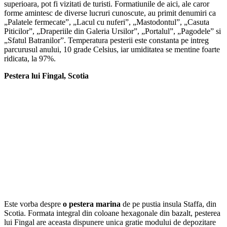
superioara, pot fi vizitati de turisti. Formatiunile de aici, ale caror
forme amintesc de diverse lucruri cunoscute, au primit denumiri ca
„Palatele fermecate”, „Lacul cu nuferi”, „Mastodontul”, „Casuta
Piticilor”, „Draperiile din Galeria Ursilor”, „Portalul”, „Pagodele” si
„Sfatul Batranilor”. Temperatura pesterii este constanta pe intreg
parcurusul anului, 10 grade Celsius, iar umiditatea se mentine foarte
ridicata, la 97%.
Pestera lui Fingal, Scotia
Este vorba despre
o pestera marina
de pe pustia insula Staffa, din
Scotia. Formata integral din coloane hexagonale din bazalt, pesterea
lui Fingal are aceasta dispunere unica gratie modului de depozitare