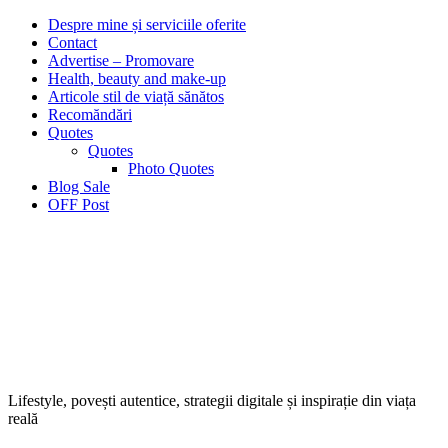
Despre mine și serviciile oferite
Contact
Advertise – Promovare
Health, beauty and make-up
Articole stil de viață sănătos
Recomăndări
Quotes
Quotes
Photo Quotes
Blog Sale
OFF Post
Lifestyle, povești autentice, strategii digitale și inspirație din viața
reală