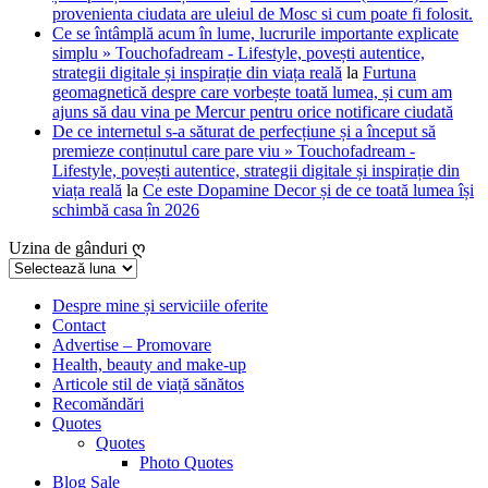
provenienta ciudata are uleiul de Mosc si cum poate fi folosit.
Ce se întâmplă acum în lume, lucrurile importante explicate
simplu » Touchofadream - Lifestyle, povești autentice,
strategii digitale și inspirație din viața reală
la
Furtuna
geomagnetică despre care vorbește toată lumea, și cum am
ajuns să dau vina pe Mercur pentru orice notificare ciudată
De ce internetul s-a săturat de perfecțiune și a început să
premieze conținutul care pare viu » Touchofadream -
Lifestyle, povești autentice, strategii digitale și inspirație din
viața reală
la
Ce este Dopamine Decor și de ce toată lumea își
schimbă casa în 2026
Uzina de gânduri ღ
Uzina
de
gânduri
Despre mine și serviciile oferite
Contact
ღ
Advertise – Promovare
Health, beauty and make-up
Articole stil de viață sănătos
Recomăndări
Quotes
Quotes
Photo Quotes
Blog Sale