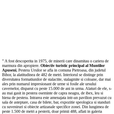
” A fost descoperita in 1975, de minerii care dinamitau o cariera de
marmura din apropiere.
Obiectiv turistic principal al Muntilor
Apuseni
, Pestera Ursilor se afla in comuna Pietroasa, din judetul
Bihor, la alatitudinea de 482 de metri. Interiorul se distinge prin
diversitatea formatiunilor de stalactite, stalagmite si coloane, dar mai
ales prin numarul impresionant de urme si fosile ale ursului
cavernelor, disparut cu peste 15.000 de ani in urma. Alaturi de ele, s-
au mai gasit in pestera oseminte de capra neagra, de ibex, leu si
hiena de pestera. Intrarea este amenajata intr-un pavilion prevazut cu
sala de asteptare, casa de bilete, bar, expozitie speologica si standuri
cu suveniruri si obiecte artizanale specifice zonei. Din lungimea de
peste 1.500 de metri a pesterii, doar primii 488, aflati in galeria