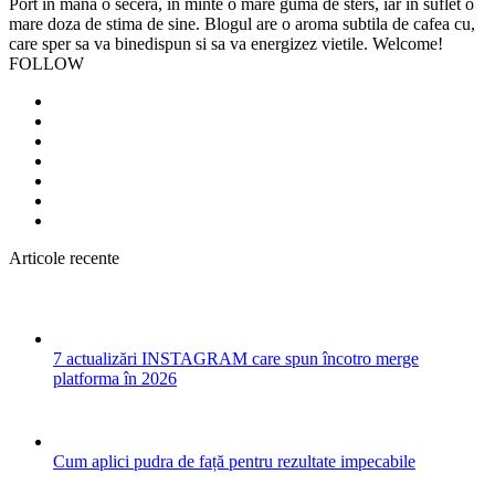
Port in mana o secera, in minte o mare guma de sters, iar in suflet o
mare doza de stima de sine. Blogul are o aroma subtila de cafea cu,
care sper sa va binedispun si sa va energizez vietile. Welcome!
FOLLOW
Articole recente
7 actualizări INSTAGRAM care spun încotro merge
platforma în 2026
Cum aplici pudra de față pentru rezultate impecabile