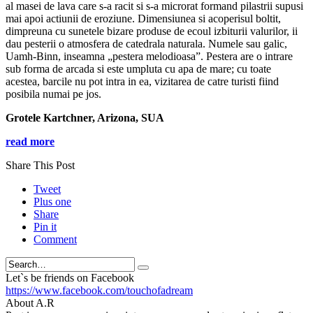
al masei de lava care s-a racit si s-a microrat formand pilastrii supusi
mai apoi actiunii de eroziune. Dimensiunea si acoperisul boltit,
dimpreuna cu sunetele bizare produse de ecoul izbiturii valurilor, ii
dau pesterii o atmosfera de catedrala naturala. Numele sau galic,
Uamh-Binn, inseamna „pestera melodioasa”. Pestera are o intrare
sub forma de arcada si este umpluta cu apa de mare; cu toate
acestea, barcile nu pot intra in ea, vizitarea de catre turisti fiind
posibila numai pe jos.
Grotele Kartchner, Arizona, SUA
read more
Share This Post
Tweet
Plus one
Share
Pin it
Comment
Search
Let`s be friends on Facebook
https://www.facebook.com/touchofadream
About A.R