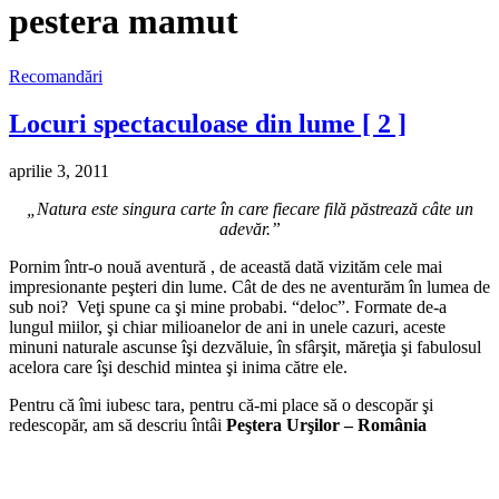
pestera mamut
Recomandări
Locuri spectaculoase din lume [ 2 ]
aprilie 3, 2011
„Natura este singura carte în care fiecare filă păstrează câte un
adevăr.”
Pornim într-o nouă aventură , de această dată vizităm cele mai
impresionante peşteri din lume. Cât de des ne aventurăm în lumea de
sub noi? Veţi spune ca şi mine probabi. “deloc”. Formate de-a
lungul miilor, şi chiar milioanelor de ani in unele cazuri, aceste
minuni naturale ascunse îşi dezvăluie, în sfârşit, măreţia şi fabulosul
acelora care îşi deschid mintea şi inima către ele.
Pentru că îmi iubesc tara, pentru că-mi place să o descopăr şi
redescopăr, am să descriu întâi
Peştera Urşilor – România