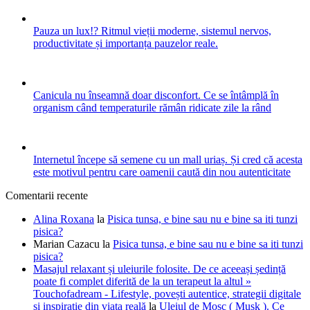
Pauza un lux!? Ritmul vieții moderne, sistemul nervos,
productivitate și importanța pauzelor reale.
Canicula nu înseamnă doar disconfort. Ce se întâmplă în
organism când temperaturile rămân ridicate zile la rând
Internetul începe să semene cu un mall uriaș. Și cred că acesta
este motivul pentru care oamenii caută din nou autenticitate
Comentarii recente
Alina Roxana
la
Pisica tunsa, e bine sau nu e bine sa iti tunzi
pisica?
Marian Cazacu
la
Pisica tunsa, e bine sau nu e bine sa iti tunzi
pisica?
Masajul relaxant și uleiurile folosite. De ce aceeași ședință
poate fi complet diferită de la un terapeut la altul »
Touchofadream - Lifestyle, povești autentice, strategii digitale
și inspirație din viața reală
la
Uleiul de Mosc ( Musk ). Ce