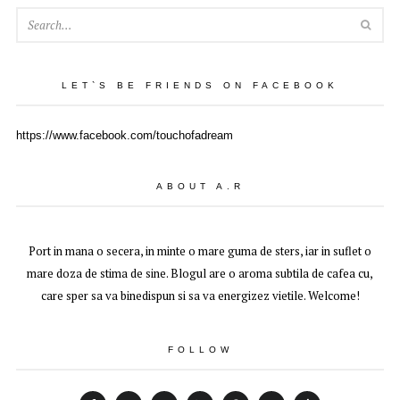
SEA
LET`S BE FRIENDS ON FACEBOOK
https://www.facebook.com/touchofadream
ABOUT A.R
Port in mana o secera, in minte o mare guma de sters, iar in suflet o
mare doza de stima de sine. Blogul are o aroma subtila de cafea cu,
care sper sa va binedispun si sa va energizez vietile. Welcome!
FOLLOW