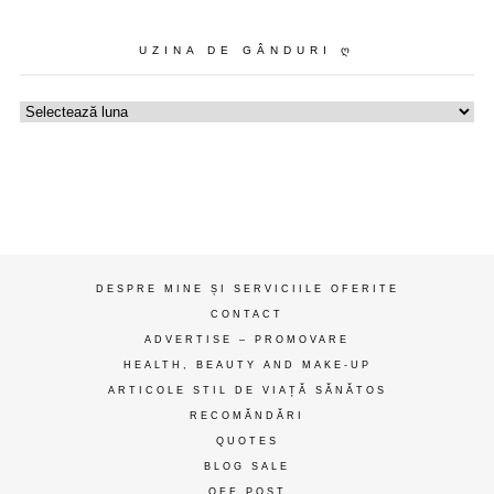
UZINA DE GÂNDURI Ღ
Uzina
de
gânduri
ღ
DESPRE MINE ȘI SERVICIILE OFERITE
CONTACT
ADVERTISE – PROMOVARE
HEALTH, BEAUTY AND MAKE-UP
ARTICOLE STIL DE VIAȚĂ SĂNĂTOS
RECOMĂNDĂRI
QUOTES
BLOG SALE
OFF POST