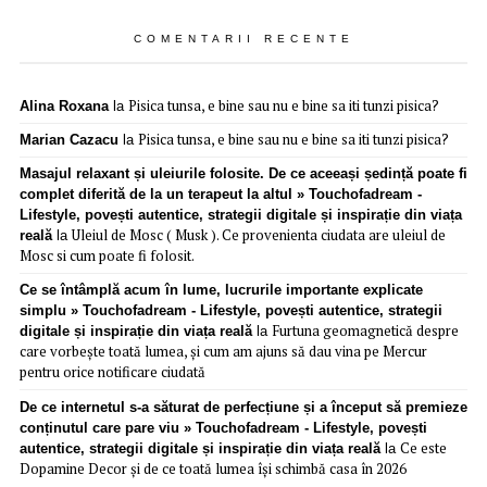
COMENTARII RECENTE
Pisica tunsa, e bine sau nu e bine sa iti tunzi pisica?
Alina Roxana
la
Pisica tunsa, e bine sau nu e bine sa iti tunzi pisica?
Marian Cazacu
la
Masajul relaxant și uleiurile folosite. De ce aceeași ședință poate fi
complet diferită de la un terapeut la altul » Touchofadream -
Lifestyle, povești autentice, strategii digitale și inspirație din viața
Uleiul de Mosc ( Musk ). Ce provenienta ciudata are uleiul de
reală
la
Mosc si cum poate fi folosit.
Ce se întâmplă acum în lume, lucrurile importante explicate
simplu » Touchofadream - Lifestyle, povești autentice, strategii
Furtuna geomagnetică despre
digitale și inspirație din viața reală
la
care vorbește toată lumea, și cum am ajuns să dau vina pe Mercur
pentru orice notificare ciudată
De ce internetul s-a săturat de perfecțiune și a început să premieze
conținutul care pare viu » Touchofadream - Lifestyle, povești
Ce este
autentice, strategii digitale și inspirație din viața reală
la
Dopamine Decor și de ce toată lumea își schimbă casa în 2026