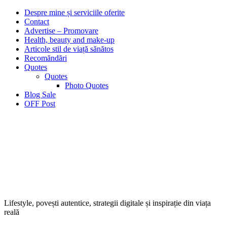
Despre mine și serviciile oferite
Contact
Advertise – Promovare
Health, beauty and make-up
Articole stil de viață sănătos
Recomăndări
Quotes
Quotes
Photo Quotes
Blog Sale
OFF Post
Lifestyle, povești autentice, strategii digitale și inspirație din viața
reală