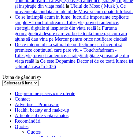
Touchofadream - Lifestyle, povești autentice, strategii digitale
și inspirație din viața reală
la
Uleiul de Mosc ( Musk ). Ce
provenienta ciudata are uleiul de Mosc si cum poate fi folosit.
Ce se întâmplă acum în lume, lucrurile importante explicate
simplu » Touchofadream - Lifestyle, povești autentice,
strategii digitale și inspirație din viața reală
la
Furtuna
geomagnetică despre care vorbește toată lumea, și cum am
ajuns să dau vina pe Mercur pentru orice notificare ciudată
De ce internetul s-a săturat de perfecțiune și a început să
premieze conținutul care pare viu » Touchofadream -
Lifestyle, povești autentice, strategii digitale și inspirație din
viața reală
la
Ce este Dopamine Decor și de ce toată lumea își
schimbă casa în 2026
Uzina de gânduri ღ
Uzina
de
gânduri
Despre mine și serviciile oferite
Contact
ღ
Advertise – Promovare
Health, beauty and make-up
Articole stil de viață sănătos
Recomăndări
Quotes
Quotes