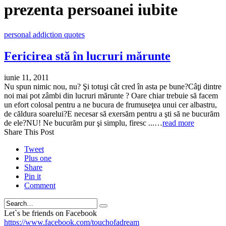
prezenta persoanei iubite
personal addiction quotes
Fericirea stă în lucruri mărunte
iunie 11, 2011
Nu spun nimic nou, nu? Şi totuşi cât cred în asta pe bune?Câţi dintre
noi mai pot zâmbi din lucruri mărunte ? Oare chiar trebuie să facem
un efort colosal pentru a ne bucura de frumuseţea unui cer albastru,
de căldura soarelui?E necesar să exersăm pentru a şti să ne bucurăm
de ele?NU! Ne bucurăm pur şi simplu, firesc ...…
read more
Share This Post
Tweet
Plus one
Share
Pin it
Comment
Search
Let`s be friends on Facebook
https://www.facebook.com/touchofadream