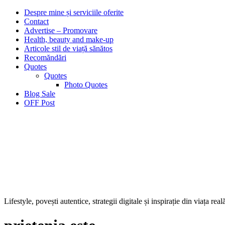
Despre mine și serviciile oferite
Contact
Advertise – Promovare
Health, beauty and make-up
Articole stil de viață sănătos
Recomăndări
Quotes
Quotes
Photo Quotes
Blog Sale
OFF Post
Lifestyle, povești autentice, strategii digitale și inspirație din viața real