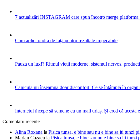
7 actualizări INSTAGRAM care spun încotro merge platforma 
Cum aplici pudra de față pentru rezultate impecabile
Pauza un lux!? Ritmul vieții moderne, sistemul nervos, productiv
Canicula nu înseamnă doar disconfort. Ce se întâmplă în organis
Internetul începe să semene cu un mall uriaș. Și cred că acesta 
Comentarii recente
Alina Roxana
la
Pisica tunsa, e bine sau nu e bine sa iti tunzi pi
Marian Cazacu
la
Pisica tunsa, e bine sau nu e bine sa iti tunzi 