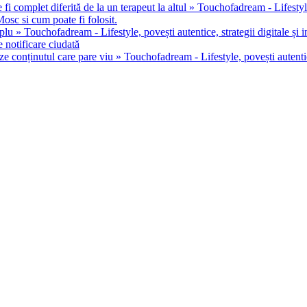
 fi complet diferită de la un terapeut la altul » Touchofadream - Lifestyle, 
osc si cum poate fi folosit.
u » Touchofadream - Lifestyle, povești autentice, strategii digitale și in
 notificare ciudată
ze conținutul care pare viu » Touchofadream - Lifestyle, povești autentice,