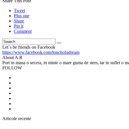
Share This Post
Tweet
Plus one
Share
Pin it
Comment
Search
Let`s be friends on Facebook
https://www.facebook.com/touchofadream
About A.R
Port in mana o secera, in minte o mare guma de sters, iar in suflet o m
FOLLOW
Articole recente