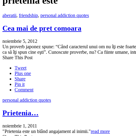
prietenia este
aberatii
,
friendship
,
personal addiction quotes
Cea mai de pret comoara
noiembrie 5, 2012
Un proverb japonez spune: “Când caracterul unui om nu îţi este foarte c
ca să îţi spun cine eşti”. Cunoscute proverbe, nu? Ca fiinte umane, i
Share This Post
Tweet
Plus one
Share
Pin it
Comment
personal addiction quotes
Prietenia…
noiembrie 1, 2011
‎"Prietenia este un blând angajament al inimii."
read more