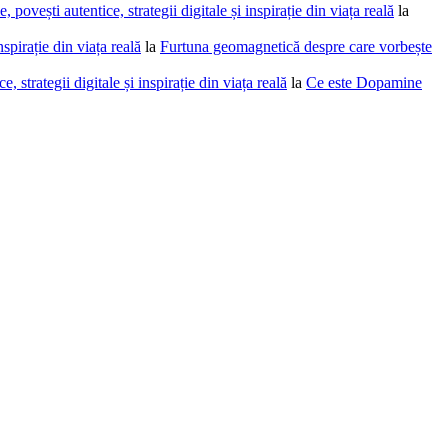
povești autentice, strategii digitale și inspirație din viața reală
la
spirație din viața reală
la
Furtuna geomagnetică despre care vorbește
 strategii digitale și inspirație din viața reală
la
Ce este Dopamine