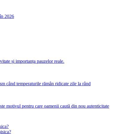
în 2026
itate și importanța pauzelor reale.
m când temperaturile rămân ridicate zile la rând
este motivul pentru care oamenii caută din nou autenticitate
sica?
pisica?