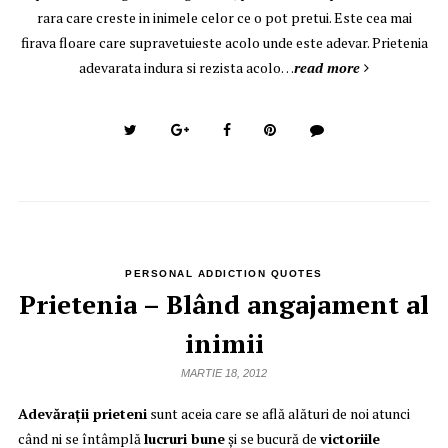
rara care creste in inimele celor ce o pot pretui. Este cea mai
firava floare care supravetuieste acolo unde este adevar. Prietenia
adevarata indura si rezista acolo…
read more
PERSONAL ADDICTION QUOTES
Prietenia – Blând angajament al
inimii
MARTIE 18, 2012
Adevărații prieteni
sunt aceia care se află alături de noi atunci
când ni se întâmplă
lucruri bune
și se bucură de
victoriile