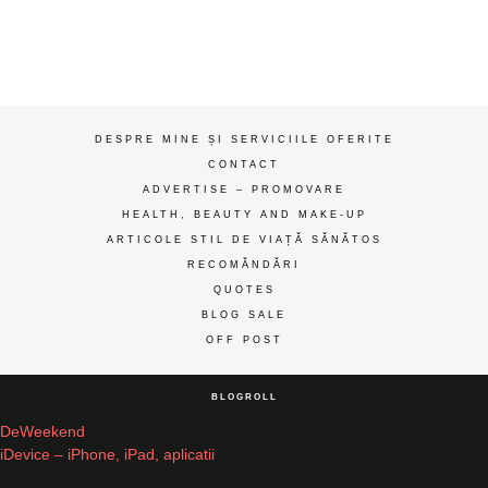
gânduri
ღ
DESPRE MINE ȘI SERVICIILE OFERITE
CONTACT
ADVERTISE – PROMOVARE
HEALTH, BEAUTY AND MAKE-UP
ARTICOLE STIL DE VIAȚĂ SĂNĂTOS
RECOMĂNDĂRI
QUOTES
BLOG SALE
OFF POST
BLOGROLL
DeWeekend
iDevice – iPhone, iPad, aplicatii