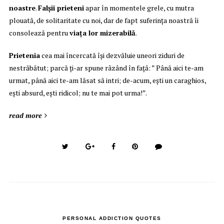
noastre
.
Falșii prieteni
apar în momentele grele, cu mutra
plouată, de solitaritate cu noi, dar de fapt suferința noastră îi
consolează pentru
viața lor mizerabilă
.
Prietenia
cea mai încercată își dezvăluie uneori ziduri de
nestrăbătut; parcă ți-ar spune râzând în față: ” Până aici te-am
urmat, până aici te-am lăsat să intri; de-acum, ești un caraghios,
ești absurd, ești ridicol; nu te mai pot urma!”.
read more
PERSONAL ADDICTION QUOTES