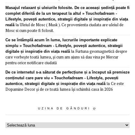
Masajul relaxant și uleiurile folosite. De ce aceeași ședință poate fi
complet diferită de la un terapeut la altul » Touchofadream -
Lifestyle, povești autentice, strategii digitale și inspirație din viața
Uleiul de Mosc ( Musk ). Ce provenienta ciudata are uleiul de
reală
la
Mosc si cum poate fi folosit.
Ce se întâmplă acum în lume, lucrurile importante explicate
simplu » Touchofadream - Lifestyle, povești autentice, strategii
Furtuna geomagnetică despre
digitale și inspirație din viața reală
la
care vorbește toată lumea, și cum am ajuns să dau vina pe Mercur
pentru orice notificare ciudată
De ce internetul s-a săturat de perfecțiune și a început să premieze
conținutul care pare viu » Touchofadream - Lifestyle, povești
Ce este
autentice, strategii digitale și inspirație din viața reală
la
Dopamine Decor și de ce toată lumea își schimbă casa în 2026
UZINA DE GÂNDURI Ღ
Uzina
de