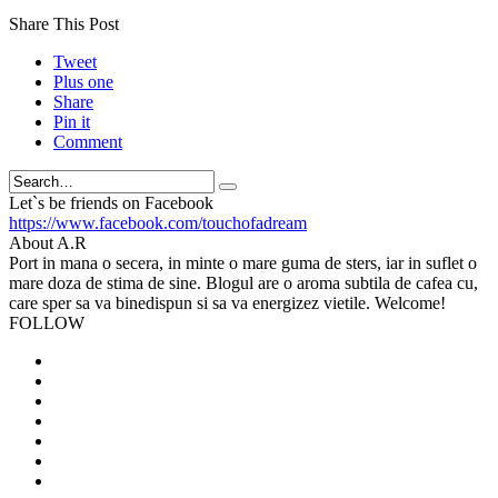
Share This Post
Tweet
Plus one
Share
Pin it
Comment
Search
Let`s be friends on Facebook
https://www.facebook.com/touchofadream
About A.R
Port in mana o secera, in minte o mare guma de sters, iar in suflet o
mare doza de stima de sine. Blogul are o aroma subtila de cafea cu,
care sper sa va binedispun si sa va energizez vietile. Welcome!
FOLLOW