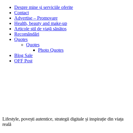
Despre mine și serviciile oferite
Contact
Advertise – Promovare
Health, beauty and make-up
Articole stil de viață sănătos
Recomăndări
Quotes
Quotes
Photo Quotes
Blog Sale
OFF Post
Lifestyle, povești autentice, strategii digitale și inspirație din viața
reală