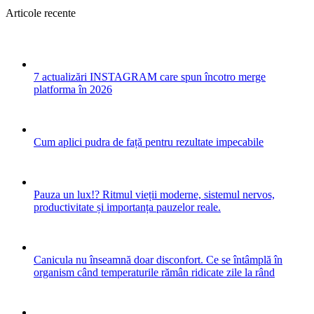
Articole recente
7 actualizări INSTAGRAM care spun încotro merge
platforma în 2026
Cum aplici pudra de față pentru rezultate impecabile
Pauza un lux!? Ritmul vieții moderne, sistemul nervos,
productivitate și importanța pauzelor reale.
Canicula nu înseamnă doar disconfort. Ce se întâmplă în
organism când temperaturile rămân ridicate zile la rând