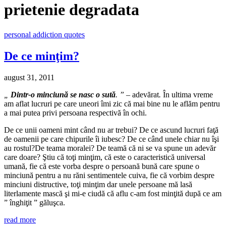
prietenie degradata
personal addiction quotes
De ce minţim?
august 31, 2011
„
Dintr-o minciună se nasc o sută
. ” –
adevărat
.
În ultima vreme
am aflat lucruri pe care uneori îmi zic că mai bine nu le aflăm pentru
a mai putea privi persoana respectivă în ochi.
De ce unii oameni mint când nu ar trebui? De ce ascund lucruri faţă
de oamenii pe care chipurile îi iubesc? De ce când unele chiar nu îşi
au rostul?De teama moralei? De teamă că ni se va spune un adevăr
care doare? Ştiu că toţi minţim, că este o caracteristică universal
umană, fie că este vorba despre o persoană bună care spune o
minciună pentru a nu răni sentimentele cuiva, fie că vorbim despre
minciuni distructive, toţi minţim dar unele persoane mă lasă
literlamente mască şi mi-e ciudă că aflu c-am fost minţită după ce am
” înghiţit ” găluşca.
read more