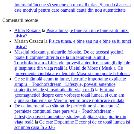
Internetul începe să semene cu un mall uriaș. Și cred că acesta
este motivul pentru care oamenii caută din nou autenticitate
Comentarii recente
Alina Roxana
la
Pisica tunsa, e bine sau nu e bine sa iti tunzi
pisica?
Marian Cazacu
la
Pisica tunsa, e bine sau nu e bine sa iti tunzi
pisica?
Masajul relaxant și uleiurile folosite. De ce aceeași ședință
poate fi complet diferită de la un terapeut la altul »
Touchofadream - Lifestyle, povești autentice, strategii digitale
și inspirație din viața reală
la
Uleiul de Mosc ( Musk ). Ce
provenienta ciudata are uleiul de Mosc si cum poate fi folosit.
Ce se întâmplă acum în lume, lucrurile importante explicate
simplu » Touchofadream - Lifestyle, povești autentice,
strategii digitale și inspirație din viața reală
la
Furtuna
geomagnetică despre care vorbește toată lumea, și cum am
ajuns să dau vina pe Mercur pentru orice notificare ciudată
De ce internetul s-a săturat de perfecțiune și a început să
premieze conținutul care pare viu » Touchofadream -
Lifestyle, povești autentice, strategii digitale și inspirație din
viața reală
la
Ce este Dopamine Decor și de ce toată lumea își
schimbă casa în 2026