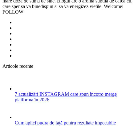
mare doza de stima de sine. Blogul are o aroma subtila de cafea cu,
care sper sa va binedispun si sa va energizez vietile. Welcome!
FOLLOW
Articole recente
7 actualizări INSTAGRAM care spun încotro merge
platforma în 2026
Cum aplici pudra de față pentru rezultate impecabile