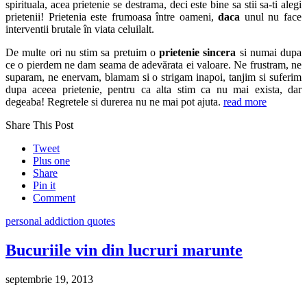
spirituala, acea prietenie se destrama, deci este bine sa stii sa-ti alegi
prietenii! Prietenia este frumoasa între oameni,
daca
unul nu face
interventii brutale în viata celuilalt.
De multe ori nu stim sa pretuim o
prietenie sincera
si numai dupa
ce o pierdem ne dam seama de adevărata ei valoare. Ne frustram, ne
suparam, ne enervam, blamam si o strigam inapoi, tanjim si suferim
dupa aceea prietenie, pentru ca alta stim ca nu mai exista, dar
degeaba! Regretele si durerea nu ne mai pot ajuta.
read more
Share This Post
Tweet
Plus one
Share
Pin it
Comment
personal addiction quotes
Bucuriile vin din lucruri marunte
septembrie 19, 2013