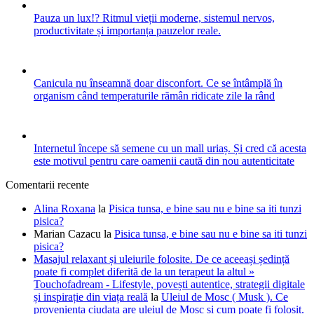
Pauza un lux!? Ritmul vieții moderne, sistemul nervos,
productivitate și importanța pauzelor reale.
Canicula nu înseamnă doar disconfort. Ce se întâmplă în
organism când temperaturile rămân ridicate zile la rând
Internetul începe să semene cu un mall uriaș. Și cred că acesta
este motivul pentru care oamenii caută din nou autenticitate
Comentarii recente
Alina Roxana
la
Pisica tunsa, e bine sau nu e bine sa iti tunzi
pisica?
Marian Cazacu
la
Pisica tunsa, e bine sau nu e bine sa iti tunzi
pisica?
Masajul relaxant și uleiurile folosite. De ce aceeași ședință
poate fi complet diferită de la un terapeut la altul »
Touchofadream - Lifestyle, povești autentice, strategii digitale
și inspirație din viața reală
la
Uleiul de Mosc ( Musk ). Ce
provenienta ciudata are uleiul de Mosc si cum poate fi folosit.