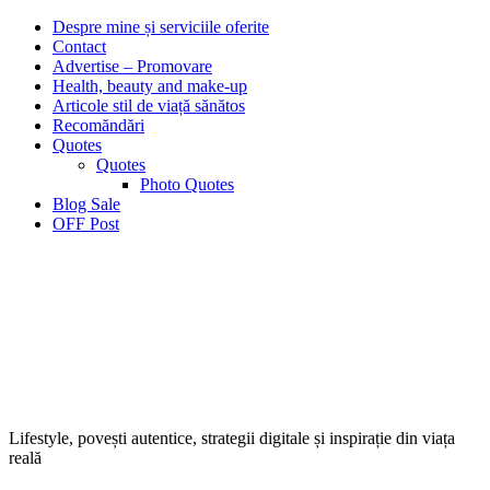
Despre mine și serviciile oferite
Contact
Advertise – Promovare
Health, beauty and make-up
Articole stil de viață sănătos
Recomăndări
Quotes
Quotes
Photo Quotes
Blog Sale
OFF Post
Lifestyle, povești autentice, strategii digitale și inspirație din viața
reală