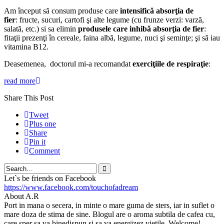
Am început să consum produse care
intensifică absorţia de
fier
: fructe, sucuri, cartofi şi alte legume (cu frunze verzi: varză,
salată, etc.) si sa elimin
produsele care inhibă absorţia de fier
:
fitaţii prezenţi în cereale, faina albă, legume, nuci şi seminţe; şi să iau
vitamina B12.
Deasemenea, doctorul mi-a recomandat
exerciţiile de respiraţie
:
read more
Share This Post
Tweet
Plus one
Share
Pin it
Comment
Search
Let`s be friends on Facebook
https://www.facebook.com/touchofadream
About A.R
Port in mana o secera, in minte o mare guma de sters, iar in suflet o
mare doza de stima de sine. Blogul are o aroma subtila de cafea cu,
care sper sa va binedispun si sa va energizez vietile. Welcome!