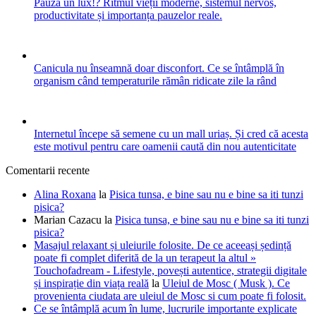
Pauza un lux!? Ritmul vieții moderne, sistemul nervos,
productivitate și importanța pauzelor reale.
Canicula nu înseamnă doar disconfort. Ce se întâmplă în
organism când temperaturile rămân ridicate zile la rând
Internetul începe să semene cu un mall uriaș. Și cred că acesta
este motivul pentru care oamenii caută din nou autenticitate
Comentarii recente
Alina Roxana
la
Pisica tunsa, e bine sau nu e bine sa iti tunzi
pisica?
Marian Cazacu
la
Pisica tunsa, e bine sau nu e bine sa iti tunzi
pisica?
Masajul relaxant și uleiurile folosite. De ce aceeași ședință
poate fi complet diferită de la un terapeut la altul »
Touchofadream - Lifestyle, povești autentice, strategii digitale
și inspirație din viața reală
la
Uleiul de Mosc ( Musk ). Ce
provenienta ciudata are uleiul de Mosc si cum poate fi folosit.
Ce se întâmplă acum în lume, lucrurile importante explicate