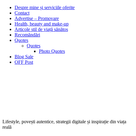
Despre mine și serviciile oferite
Contact
Advertise – Promovare
Health, beauty and make-up
Articole stil de viață sănătos
Recomăndări
Quotes
Quotes
Photo Quotes
Blog Sale
OFF Post
Lifestyle, povești autentice, strategii digitale și inspirație din viața
reală