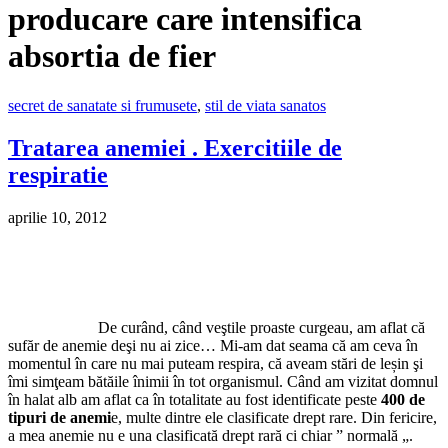
producare care intensifica
absortia de fier
secret de sanatate si frumusete
,
stil de viata sanatos
Tratarea anemiei . Exercitiile de
respiratie
aprilie 10, 2012
De curând, când veştile proaste curgeau, am aflat că
sufăr de anemie deşi nu ai zice… Mi-am dat seama că am ceva în
momentul în care nu mai puteam respira, că aveam stări de leșin şi
îmi simţeam bătăile înimii în tot organismul. Când am vizitat domnul
în halat alb am aflat ca în totalitate au fost identificate peste
400 de
tipuri de anemi
e, multe dintre ele clasificate drept rare. Din fericire,
a mea anemie nu e una clasificată drept rară ci chiar ” normală „.