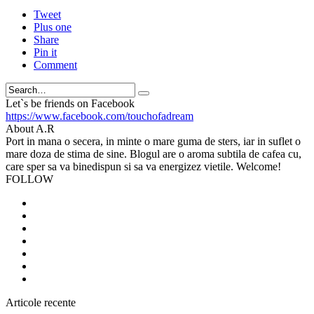
Tweet
Plus one
Share
Pin it
Comment
Search
Let`s be friends on Facebook
https://www.facebook.com/touchofadream
About A.R
Port in mana o secera, in minte o mare guma de sters, iar in suflet o
mare doza de stima de sine. Blogul are o aroma subtila de cafea cu,
care sper sa va binedispun si sa va energizez vietile. Welcome!
FOLLOW
Articole recente