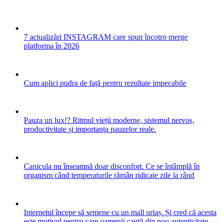
7 actualizări INSTAGRAM care spun încotro merge
platforma în 2026
Cum aplici pudra de față pentru rezultate impecabile
Pauza un lux!? Ritmul vieții moderne, sistemul nervos,
productivitate și importanța pauzelor reale.
Canicula nu înseamnă doar disconfort. Ce se întâmplă în
organism când temperaturile rămân ridicate zile la rând
Internetul începe să semene cu un mall uriaș. Și cred că acesta
este motivul pentru care oamenii caută din nou autenticitate