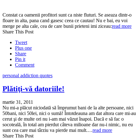
Constat ca oamenii profitori sunt ca niste fluturi. Se aseaza dintr-o
floare in alta, pana cand gasesc ceea ce cautau! Nu e bai, eu voi
merge pe alta cale, cea de care bunii prieteni imi ziceau:
read more
Share This Post
Tweet
Plus one
Share
Pin it
Comment
personal addiction quotes
Plătiţi-vă datoriile!
martie 31, 2011
Nu mi-a plăcut niciodată să împrumut bani de la alte persoane, nici
50bani, nici 50lei, nici o sumă! Întotdeauna am dat altora care mi-au
cerut şi de multe ori nu i-am mai văzut înapoi. Dacă e să fac o
socoteală, în total am pierdut câteva milioane dar nu-i nimic, nu eu
sunt cea care mai târziu va pierde mai mult.…
read more
Share This Post