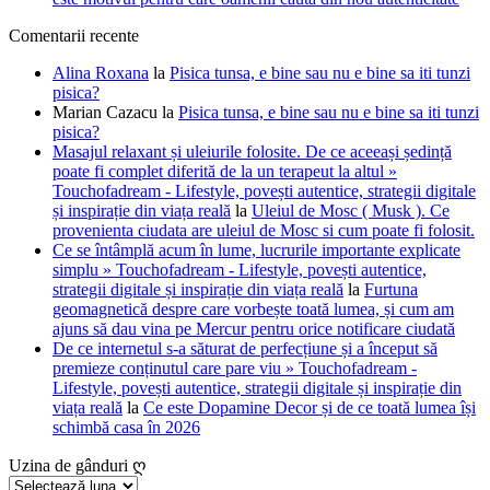
Comentarii recente
Alina Roxana
la
Pisica tunsa, e bine sau nu e bine sa iti tunzi
pisica?
Marian Cazacu
la
Pisica tunsa, e bine sau nu e bine sa iti tunzi
pisica?
Masajul relaxant și uleiurile folosite. De ce aceeași ședință
poate fi complet diferită de la un terapeut la altul »
Touchofadream - Lifestyle, povești autentice, strategii digitale
și inspirație din viața reală
la
Uleiul de Mosc ( Musk ). Ce
provenienta ciudata are uleiul de Mosc si cum poate fi folosit.
Ce se întâmplă acum în lume, lucrurile importante explicate
simplu » Touchofadream - Lifestyle, povești autentice,
strategii digitale și inspirație din viața reală
la
Furtuna
geomagnetică despre care vorbește toată lumea, și cum am
ajuns să dau vina pe Mercur pentru orice notificare ciudată
De ce internetul s-a săturat de perfecțiune și a început să
premieze conținutul care pare viu » Touchofadream -
Lifestyle, povești autentice, strategii digitale și inspirație din
viața reală
la
Ce este Dopamine Decor și de ce toată lumea își
schimbă casa în 2026
Uzina de gânduri ღ
Uzina