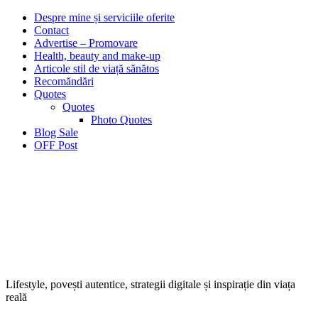
Despre mine și serviciile oferite
Contact
Advertise – Promovare
Health, beauty and make-up
Articole stil de viață sănătos
Recomăndări
Quotes
Quotes
Photo Quotes
Blog Sale
OFF Post
Lifestyle, povești autentice, strategii digitale și inspirație din viața
reală