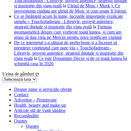
Touchofadream - Lifestyle, povești autentice, strategii digitale
și inspirație din viața reală
la
Uleiul de Mosc ( Musk ). Ce
provenienta ciudata are uleiul de Mosc si cum poate fi folosit.
Ce se întâmplă acum în lume, lucrurile importante explicate
simplu » Touchofadream - Lifestyle, povești autentice,
strategii digitale și inspirație din viața reală
la
Furtuna
geomagnetică despre care vorbește toată lumea, și cum am
ajuns să dau vina pe Mercur pentru orice notificare ciudată
De ce internetul s-a săturat de perfecțiune și a început să
premieze conținutul care pare viu » Touchofadream -
Lifestyle, povești autentice, strategii digitale și inspirație din
viața reală
la
Ce este Dopamine Decor și de ce toată lumea își
schimbă casa în 2026
Uzina de gânduri ღ
Uzina
de
gânduri
Despre mine și serviciile oferite
Contact
ღ
Advertise – Promovare
Health, beauty and make-up
Articole stil de viață sănătos
Recomăndări
Quotes
Quotes