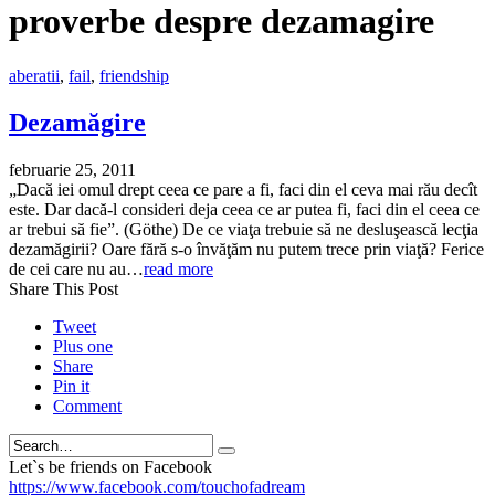
proverbe despre dezamagire
aberatii
,
fail
,
friendship
Dezamăgire
februarie 25, 2011
„Dacă iei omul drept ceea ce pare a fi, faci din el ceva mai rău decît
este. Dar dacă-l consideri deja ceea ce ar putea fi, faci din el ceea ce
ar trebui să fie”. (Göthe) De ce viaţa trebuie să ne desluşească lecţia
dezamăgirii? Oare fără s-o învăţăm nu putem trece prin viaţă? Ferice
de cei care nu au…
read more
Share This Post
Tweet
Plus one
Share
Pin it
Comment
Search
Let`s be friends on Facebook
https://www.facebook.com/touchofadream