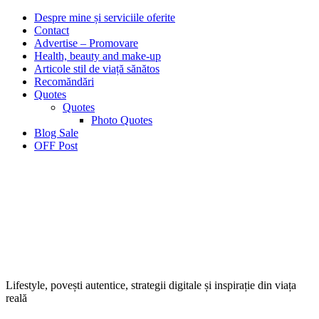
Despre mine și serviciile oferite
Contact
Advertise – Promovare
Health, beauty and make-up
Articole stil de viață sănătos
Recomăndări
Quotes
Quotes
Photo Quotes
Blog Sale
OFF Post
Lifestyle, povești autentice, strategii digitale și inspirație din viața
reală