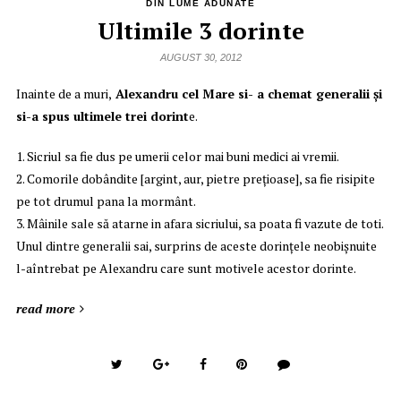
DIN LUME ADUNATE
Ultimile 3 dorinte
AUGUST 30, 2012
Inainte de a muri,
Alexandru cel Mare si- a chemat generalii şi
si-a spus ultimele trei dorint
e.
1. Sicriul sa fie dus pe umerii celor mai buni medici ai vremii.
2. Comorile dobândite [argint, aur, pietre preţioase], sa fie risipite
pe tot drumul pana la mormânt.
3. Mâinile sale să atarne in afara sicriului, sa poata fi vazute de toti.
Unul dintre generalii sai, surprins de aceste dorinţele neobişnuite
l-aîntrebat pe Alexandru care sunt motivele acestor dorinte.
read more