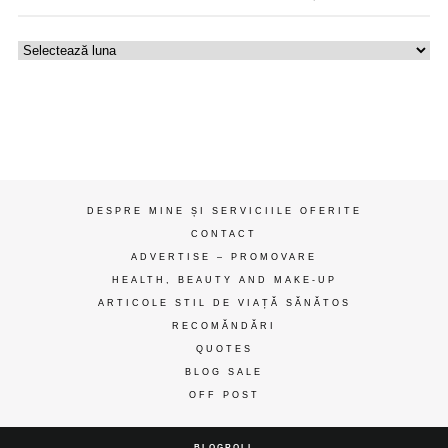
Uzina
de
gânduri
ღ
DESPRE MINE ȘI SERVICIILE OFERITE
CONTACT
ADVERTISE – PROMOVARE
HEALTH, BEAUTY AND MAKE-UP
ARTICOLE STIL DE VIAȚĂ SĂNĂTOS
RECOMĂNDĂRI
QUOTES
BLOG SALE
OFF POST
BLOGROLL