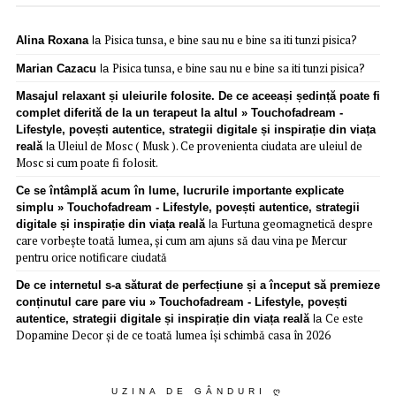
Pisica tunsa, e bine sau nu e bine sa iti tunzi pisica?
Alina Roxana
la
Pisica tunsa, e bine sau nu e bine sa iti tunzi pisica?
Marian Cazacu
la
Masajul relaxant și uleiurile folosite. De ce aceeași ședință poate fi
complet diferită de la un terapeut la altul » Touchofadream -
Lifestyle, povești autentice, strategii digitale și inspirație din viața
Uleiul de Mosc ( Musk ). Ce provenienta ciudata are uleiul de
reală
la
Mosc si cum poate fi folosit.
Ce se întâmplă acum în lume, lucrurile importante explicate
simplu » Touchofadream - Lifestyle, povești autentice, strategii
Furtuna geomagnetică despre
digitale și inspirație din viața reală
la
care vorbește toată lumea, și cum am ajuns să dau vina pe Mercur
pentru orice notificare ciudată
De ce internetul s-a săturat de perfecțiune și a început să premieze
conținutul care pare viu » Touchofadream - Lifestyle, povești
Ce este
autentice, strategii digitale și inspirație din viața reală
la
Dopamine Decor și de ce toată lumea își schimbă casa în 2026
UZINA DE GÂNDURI Ღ