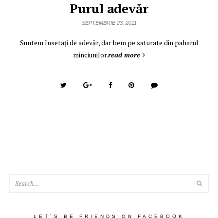
Purul adevăr
SEPTEMBRIE 23, 2011
Suntem însetaţi de adevăr, dar bem pe saturate din paharul
minciunilor.
read more
SEA
LET`S BE FRIENDS ON FACEBOOK