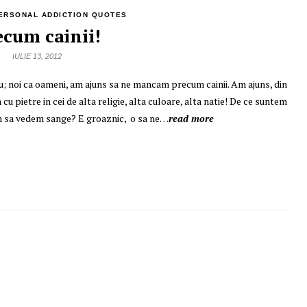
ERSONAL ADDICTION QUOTES
ecum cainii!
IULIE 13, 2012
au; noi ca oameni, am ajuns sa ne mancam precum cainii. Am ajuns, din
u pietre in cei de alta religie, alta culoare, alta natie! De ce suntem
orim sa vedem sange? E groaznic, o sa ne…
read more