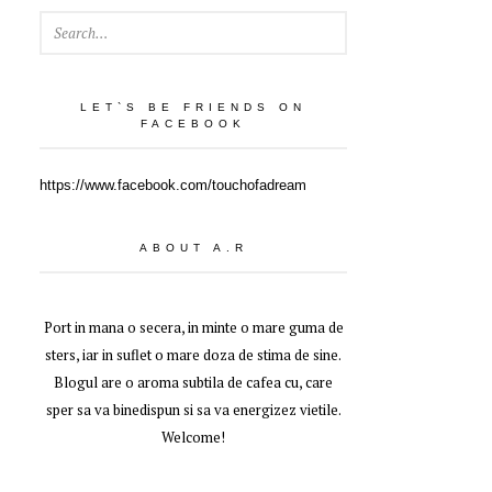
SEARCH
LET`S BE FRIENDS ON
FACEBOOK
https://www.facebook.com/touchofadream
ABOUT A.R
Port in mana o secera, in minte o mare guma de
sters, iar in suflet o mare doza de stima de sine.
Blogul are o aroma subtila de cafea cu, care
sper sa va binedispun si sa va energizez vietile.
Welcome!