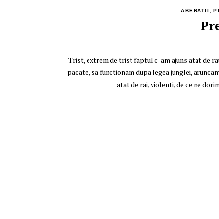
,
ABERATII
P
Pr
Trist, extrem de trist faptul c-am ajuns atat de r
pacate, sa functionam dupa legea junglei, aruncam c
atat de rai, violenti, de ce ne d