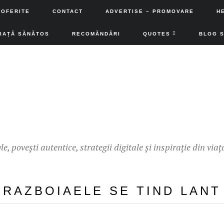
 OFERITE
CONTACT
ADVERTISE – PROMOVARE
H
VIAȚĂ SĂNĂTOS
RECOMĂNDĂRI
QUOTES
BLOG 
yle, povești autentice, strategii digitale și inspirație din viaț
RAZBOIAELE SE TIND LANT