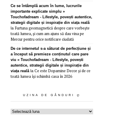
Ce se întâmplă acum în lume, lucrurile
importante explicate simplu »
Touchofadream - Lifestyle, povești autentice,
strategii digitale și inspirație din viața reală
Furtuna geomagnetică despre care vorbește
la
toată lumea, și cum am ajuns să dau vina pe
Mercur pentru orice notificare ciudată
De ce internetul s-a săturat de perfecțiune și
a început să premieze conținutul care pare
viu » Touchofadream - Lifestyle, povești
autentice, strategii digitale și inspirație din
Ce este Dopamine Decor și de ce
viața reală
la
toată lumea își schimbă casa în 2026
UZINA DE GÂNDURI Ღ
Uzina
de
gânduri
ღ