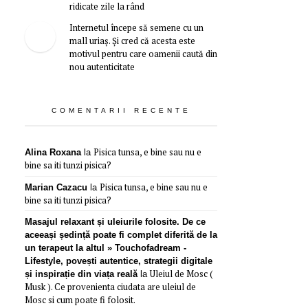
ridicate zile la rând
Internetul începe să semene cu un
mall uriaș. Și cred că acesta este
motivul pentru care oamenii caută din
nou autenticitate
COMENTARII RECENTE
Pisica tunsa, e bine sau nu e
Alina Roxana
la
bine sa iti tunzi pisica?
Pisica tunsa, e bine sau nu e
Marian Cazacu
la
bine sa iti tunzi pisica?
Masajul relaxant și uleiurile folosite. De ce
aceeași ședință poate fi complet diferită de la
un terapeut la altul » Touchofadream -
Lifestyle, povești autentice, strategii digitale
Uleiul de Mosc (
și inspirație din viața reală
la
Musk ). Ce provenienta ciudata are uleiul de
Mosc si cum poate fi folosit.