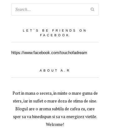
SEARCH
LET`S BE FRIENDS ON
FACEBOOK
https://www.facebook.com/touchofadream
ABOUT A.R
Port in mana o secera, in minte o mare guma de
sters, iar in suflet o mare doza de stima de sine.
Blogul are o aroma subtila de cafea cu, care
sper sa va binedispun si sa va energizez vietile.
Welcome!