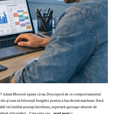
am? Adam Mosseri spune că nu. Descoperă de ce comportamentul
le și cum să folosești Insights pentru a lua decizii mai bune. Dacă
tabil vei întâlni aceeași întrebare, repetată aproape obsesiv de
nținut și branduri: „Care este cea…
read more