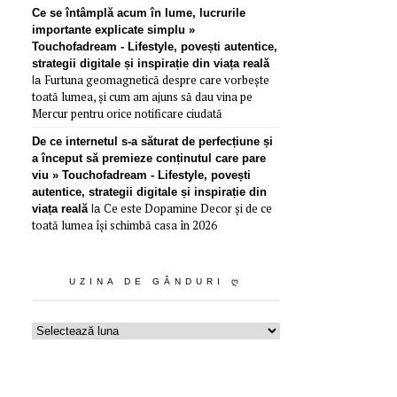
Ce se întâmplă acum în lume, lucrurile
importante explicate simplu »
Touchofadream - Lifestyle, povești autentice,
strategii digitale și inspirație din viața reală
Furtuna geomagnetică despre care vorbește
la
toată lumea, și cum am ajuns să dau vina pe
Mercur pentru orice notificare ciudată
De ce internetul s-a săturat de perfecțiune și
a început să premieze conținutul care pare
viu » Touchofadream - Lifestyle, povești
autentice, strategii digitale și inspirație din
Ce este Dopamine Decor și de ce
viața reală
la
toată lumea își schimbă casa în 2026
UZINA DE GÂNDURI Ღ
Uzina
de
gânduri
ღ