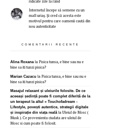
ridicate zile la rând
Internetul începe să semene cu un
mall uriaș. Și cred că acesta este
motivul pentru care oamenii caută din
nou autenticitate
COMENTARII RECENTE
Pisica tunsa, e bine sau nu e
Alina Roxana
la
bine sa iti tunzi pisica?
Pisica tunsa, e bine sau nu e
Marian Cazacu
la
bine sa iti tunzi pisica?
Masajul relaxant și uleiurile folosite. De ce
aceeași ședință poate fi complet diferită de la
un terapeut la altul » Touchofadream -
Lifestyle, povești autentice, strategii digitale
Uleiul de Mosc (
și inspirație din viața reală
la
Musk ). Ce provenienta ciudata are uleiul de
Mosc si cum poate fi folosit.