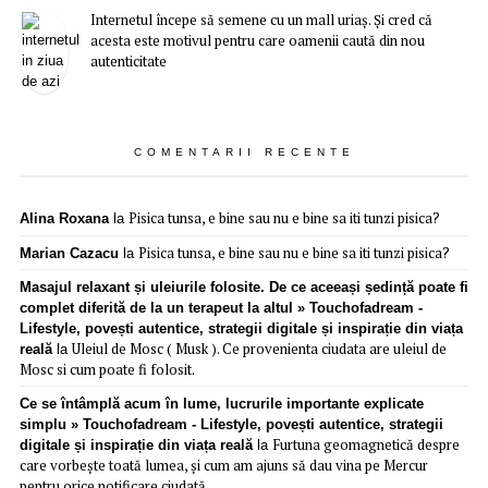
Internetul începe să semene cu un mall uriaș. Și cred că
acesta este motivul pentru care oamenii caută din nou
autenticitate
COMENTARII RECENTE
Pisica tunsa, e bine sau nu e bine sa iti tunzi pisica?
Alina Roxana
la
Pisica tunsa, e bine sau nu e bine sa iti tunzi pisica?
Marian Cazacu
la
Masajul relaxant și uleiurile folosite. De ce aceeași ședință poate fi
complet diferită de la un terapeut la altul » Touchofadream -
Lifestyle, povești autentice, strategii digitale și inspirație din viața
Uleiul de Mosc ( Musk ). Ce provenienta ciudata are uleiul de
reală
la
Mosc si cum poate fi folosit.
Ce se întâmplă acum în lume, lucrurile importante explicate
simplu » Touchofadream - Lifestyle, povești autentice, strategii
Furtuna geomagnetică despre
digitale și inspirație din viața reală
la
care vorbește toată lumea, și cum am ajuns să dau vina pe Mercur
pentru orice notificare ciudată