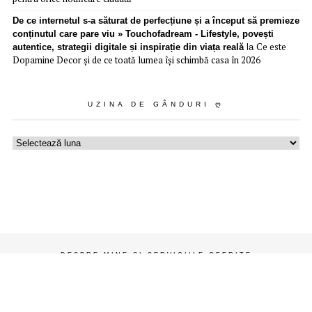
De ce internetul s-a săturat de perfecțiune și a început să premieze
conținutul care pare viu » Touchofadream - Lifestyle, povești
Ce este
autentice, strategii digitale și inspirație din viața reală
la
Dopamine Decor și de ce toată lumea își schimbă casa în 2026
UZINA DE GÂNDURI Ღ
Uzina
de
gânduri
ღ
DESPRE MINE ȘI SERVICIILE OFERITE
CONTACT
ADVERTISE – PROMOVARE
HEALTH, BEAUTY AND MAKE-UP