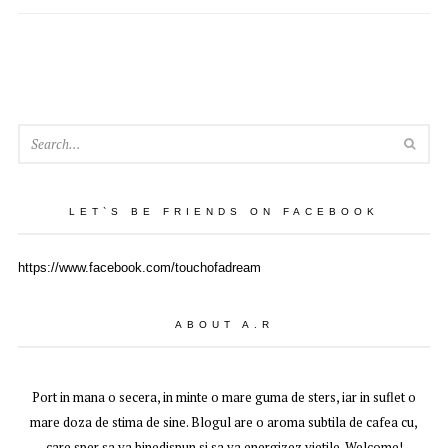
SEA
LET`S BE FRIENDS ON FACEBOOK
https://www.facebook.com/touchofadream
ABOUT A.R
Port in mana o secera, in minte o mare guma de sters, iar in suflet o
mare doza de stima de sine. Blogul are o aroma subtila de cafea cu,
care sper sa va binedispun si sa va energizez vietile. Welcome!