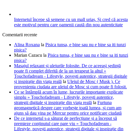
Internetul începe să semene cu un mall uriaș. Și cred că acesta
este motivul pentru care oamenii caută din nou autenticitate
Comentarii recente
Alina Roxana
la
Pisica tunsa, e bine sau nu e bine sa iti tunzi
pisica?
Marian Cazacu
la
Pisica tunsa, e bine sau nu e bine sa iti tunzi
pisica?
Masajul relaxant și uleiurile folosite. De ce aceeași ședință
poate fi complet diferită de la un terapeut la altul »
Touchofadream - Lifestyle, povești autentice, strategii digitale
și inspirație din viața reală
la
Uleiul de Mosc ( Musk ). Ce
provenienta ciudata are uleiul de Mosc si cum poate fi folosit.
Ce se întâmplă acum în lume, lucrurile importante explicate
simplu » Touchofadream - Lifestyle, povești autentice,
strategii digitale și inspirație din viața reală
la
Furtuna
geomagnetică despre care vorbește toată lumea, și cum am
ajuns să dau vina pe Mercur pentru orice notificare ciudată
De ce internetul s-a săturat de perfecțiune și a început să
premieze conținutul care pare viu » Touchofadream -
Lifestyle, povești autentice, strategii digitale și inspirație din