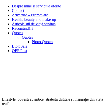
Despre mine și serviciile oferite
Contact
Advertise – Promovare
Health, beauty and make-up
Articole stil de viață sănătos
Recomăndări
Quotes
Quotes
Photo Quotes
Blog Sale
OFF Post
Lifestyle, povești autentice, strategii digitale și inspirație din viața
reală