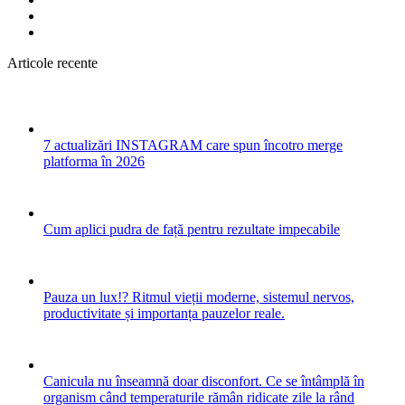
Articole recente
7 actualizări INSTAGRAM care spun încotro merge
platforma în 2026
Cum aplici pudra de față pentru rezultate impecabile
Pauza un lux!? Ritmul vieții moderne, sistemul nervos,
productivitate și importanța pauzelor reale.
Canicula nu înseamnă doar disconfort. Ce se întâmplă în
organism când temperaturile rămân ridicate zile la rând