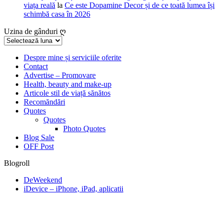
viața reală
la
Ce este Dopamine Decor și de ce toată lumea își
schimbă casa în 2026
Uzina de gânduri ღ
Uzina
de
gânduri
Despre mine și serviciile oferite
Contact
ღ
Advertise – Promovare
Health, beauty and make-up
Articole stil de viață sănătos
Recomăndări
Quotes
Quotes
Photo Quotes
Blog Sale
OFF Post
Blogroll
DeWeekend
iDevice – iPhone, iPad, aplicatii