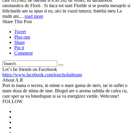
care 633.402 de barbati si 856.182 de femei, isi sarbatoresc
onomastica de Florii . Si daca tot sunt Floriile si se poarta mesajele si
felicitarile am sa spun si eu, aici in vazul tuturor, fratelui meu La
multi ani,…
read more
Share This Post
Tweet
Plus one
Share
Pin it
Comment
Search
Let`s be friends on Facebook
https://www.facebook.com/touchofadream
About A.R
Port in mana o secera, in minte o mare guma de sters, iar in suflet o
mare doza de stima de sine. Blogul are o aroma subtila de cafea cu,
care sper sa va binedispun si sa va energizez vietile. Welcome!
FOLLOW