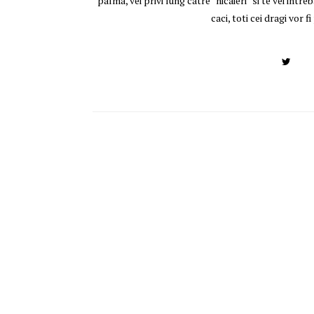
palma, vei privi lung catre ''nicaieri'' si te vei intreba 
caci, toti cei dragi vor 