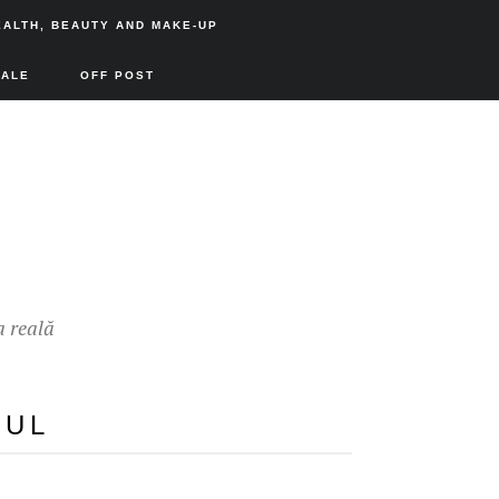
EALTH, BEAUTY AND MAKE-UP
SALE
OFF POST
a reală
PUL