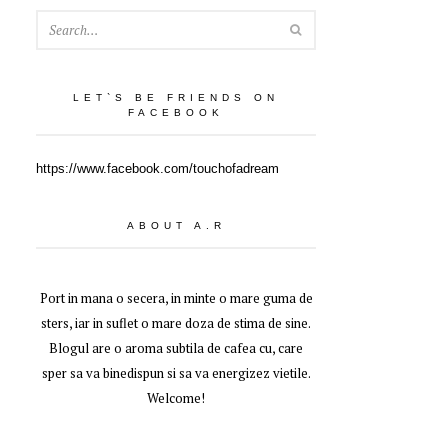
SEARCH
LET`S BE FRIENDS ON
FACEBOOK
https://www.facebook.com/touchofadream
ABOUT A.R
Port in mana o secera, in minte o mare guma de
sters, iar in suflet o mare doza de stima de sine.
Blogul are o aroma subtila de cafea cu, care
sper sa va binedispun si sa va energizez vietile.
Welcome!