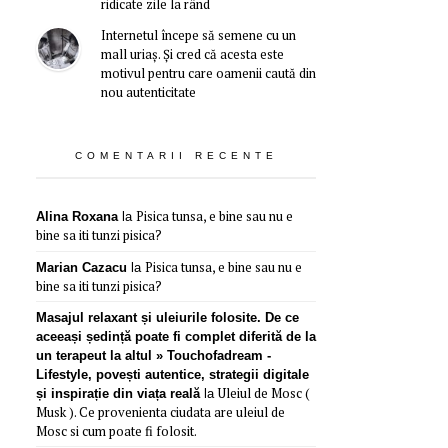
ridicate zile la rând
Internetul începe să semene cu un
mall uriaș. Și cred că acesta este
motivul pentru care oamenii caută din
nou autenticitate
COMENTARII RECENTE
Pisica tunsa, e bine sau nu e
Alina Roxana
la
bine sa iti tunzi pisica?
Pisica tunsa, e bine sau nu e
Marian Cazacu
la
bine sa iti tunzi pisica?
Masajul relaxant și uleiurile folosite. De ce
aceeași ședință poate fi complet diferită de la
un terapeut la altul » Touchofadream -
Lifestyle, povești autentice, strategii digitale
Uleiul de Mosc (
și inspirație din viața reală
la
Musk ). Ce provenienta ciudata are uleiul de
Mosc si cum poate fi folosit.