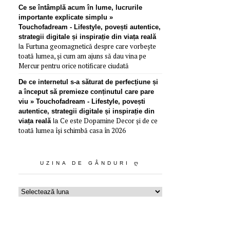
Ce se întâmplă acum în lume, lucrurile
importante explicate simplu »
Touchofadream - Lifestyle, povești autentice,
strategii digitale și inspirație din viața reală
Furtuna geomagnetică despre care vorbește
la
toată lumea, și cum am ajuns să dau vina pe
Mercur pentru orice notificare ciudată
De ce internetul s-a săturat de perfecțiune și
a început să premieze conținutul care pare
viu » Touchofadream - Lifestyle, povești
autentice, strategii digitale și inspirație din
Ce este Dopamine Decor și de ce
viața reală
la
toată lumea își schimbă casa în 2026
UZINA DE GÂNDURI Ღ
Uzina
de
gânduri
ღ