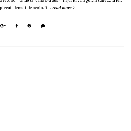
retoric: '' Unde si...cand s-a dus? " In jur iti va fi gol, in suflet... la fel,
fi plecati demult de acolo. Iti…
read more