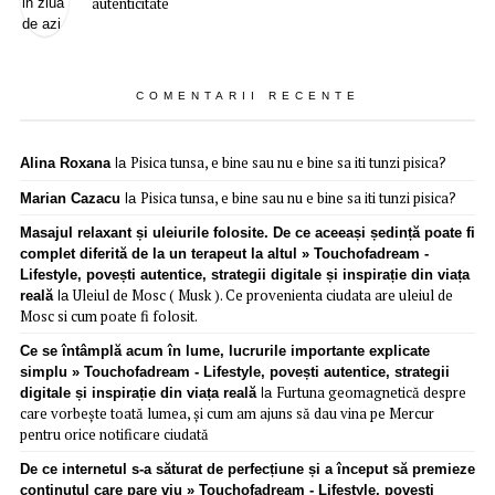
autenticitate
COMENTARII RECENTE
Pisica tunsa, e bine sau nu e bine sa iti tunzi pisica?
Alina Roxana
la
Pisica tunsa, e bine sau nu e bine sa iti tunzi pisica?
Marian Cazacu
la
Masajul relaxant și uleiurile folosite. De ce aceeași ședință poate fi
complet diferită de la un terapeut la altul » Touchofadream -
Lifestyle, povești autentice, strategii digitale și inspirație din viața
Uleiul de Mosc ( Musk ). Ce provenienta ciudata are uleiul de
reală
la
Mosc si cum poate fi folosit.
Ce se întâmplă acum în lume, lucrurile importante explicate
simplu » Touchofadream - Lifestyle, povești autentice, strategii
Furtuna geomagnetică despre
digitale și inspirație din viața reală
la
care vorbește toată lumea, și cum am ajuns să dau vina pe Mercur
pentru orice notificare ciudată
De ce internetul s-a săturat de perfecțiune și a început să premieze
conținutul care pare viu » Touchofadream - Lifestyle, povești