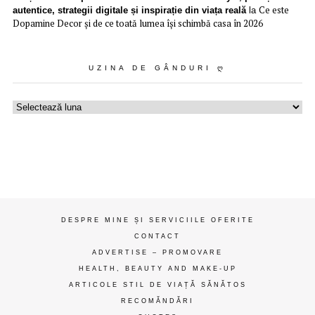
Ce este
autentice, strategii digitale și inspirație din viața reală
la
Dopamine Decor și de ce toată lumea își schimbă casa în 2026
UZINA DE GÂNDURI Ღ
Uzina
de
gânduri
ღ
DESPRE MINE ȘI SERVICIILE OFERITE
CONTACT
ADVERTISE – PROMOVARE
HEALTH, BEAUTY AND MAKE-UP
ARTICOLE STIL DE VIAȚĂ SĂNĂTOS
RECOMĂNDĂRI