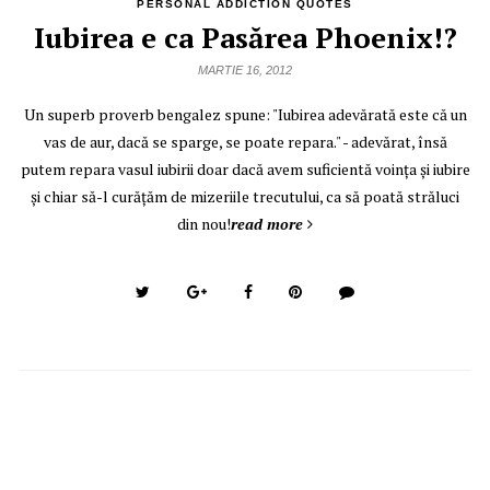
PERSONAL ADDICTION QUOTES
Iubirea e ca Pasărea Phoenix!?
MARTIE 16, 2012
Un superb proverb bengalez spune: "Iubirea adevărată este că un
vas de aur, dacă se sparge, se poate repara." - adevărat, însă
putem repara vasul iubirii doar dacă avem suficientă voința și iubire
și chiar să-l curățăm de mizeriile trecutului, ca să poată străluci
din nou!
read more