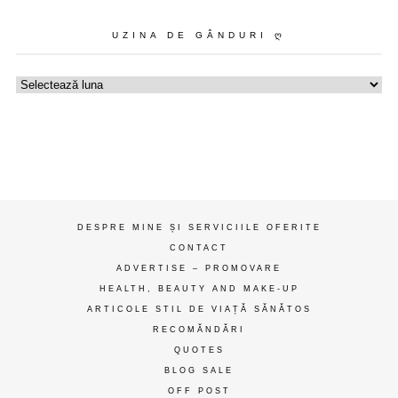
UZINA DE GÂNDURI Ღ
Uzina
de
gânduri
ღ
DESPRE MINE ȘI SERVICIILE OFERITE
CONTACT
ADVERTISE – PROMOVARE
HEALTH, BEAUTY AND MAKE-UP
ARTICOLE STIL DE VIAȚĂ SĂNĂTOS
RECOMĂNDĂRI
QUOTES
BLOG SALE
OFF POST