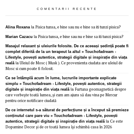
COMENTARII RECENTE
Pisica tunsa, e bine sau nu e bine sa iti tunzi pisica?
Alina Roxana
la
Pisica tunsa, e bine sau nu e bine sa iti tunzi pisica?
Marian Cazacu
la
Masajul relaxant și uleiurile folosite. De ce aceeași ședință poate fi
complet diferită de la un terapeut la altul » Touchofadream -
Lifestyle, povești autentice, strategii digitale și inspirație din viața
Uleiul de Mosc ( Musk ). Ce provenienta ciudata are uleiul de
reală
la
Mosc si cum poate fi folosit.
Ce se întâmplă acum în lume, lucrurile importante explicate
simplu » Touchofadream - Lifestyle, povești autentice, strategii
Furtuna geomagnetică despre
digitale și inspirație din viața reală
la
care vorbește toată lumea, și cum am ajuns să dau vina pe Mercur
pentru orice notificare ciudată
De ce internetul s-a săturat de perfecțiune și a început să premieze
conținutul care pare viu » Touchofadream - Lifestyle, povești
Ce este
autentice, strategii digitale și inspirație din viața reală
la
Dopamine Decor și de ce toată lumea își schimbă casa în 2026