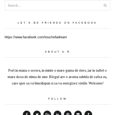
SEA
LET`S BE FRIENDS ON FACEBOOK
https://www.facebook.com/touchofadream
ABOUT A.R
Port in mana o secera, in minte o mare guma de sters, iar in suflet o
mare doza de stima de sine. Blogul are o aroma subtila de cafea cu,
care sper sa va binedispun si sa va energizez vietile. Welcome!
FOLLOW