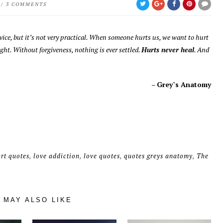
/
3 COMMENTS
dvice, but it’s not very practical. When someone hurts us, we want to hurt
t. Without forgiveness, nothing is ever settled.
Hurts never heal
. And
–
Grey`s Anatomy
rt quotes
,
love addiction
,
love quotes
,
quotes greys anatomy
,
The
 MAY ALSO LIKE