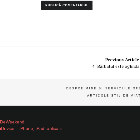
Navigare
Previous Article
Bărbatul este oglinda
în
articole
DESPRE MINE ȘI SERVICIILE OF
ARTICOLE STIL DE VIA
DeWeekend
iDevice – iPhone, iPad, aplicatii