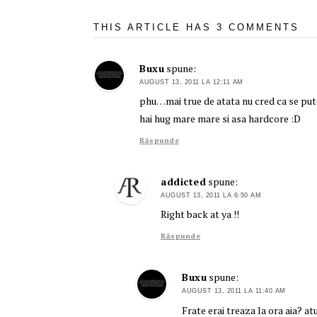
THIS ARTICLE HAS 3 COMMENTS
Buxu
spune:
AUGUST 13, 2011 LA 12:11 AM
phu…mai true de atata nu cred ca se pute
hai hug mare mare si asa hardcore :D
Răspunde
addicted
spune:
AUGUST 13, 2011 LA 6:50 AM
Right back at ya !!
Răspunde
Buxu
spune:
AUGUST 13, 2011 LA 11:40 AM
Frate erai treaza la ora aia? a