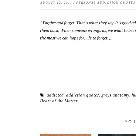
AUGUST 12, 2011
/
PERSONAL ADDICTION QUOTES
” Forgive and forget. That’s what they say. It’s good a
them back. When someone wrongs us, we want to be righ
the most we can hope for… Is to forget. „
addicted
,
addiction quotes
,
greys anatomy
,
hu
Heart of the Matter
YOU