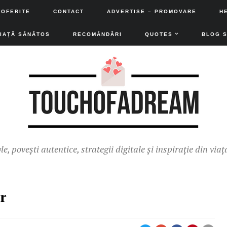
 OFERITE
CONTACT
ADVERTISE – PROMOVARE
H
VIAȚĂ SĂNĂTOS
RECOMĂNDĂRI
QUOTES
BLOG 
yle, povești autentice, strategii digitale și inspirație din viaț
r