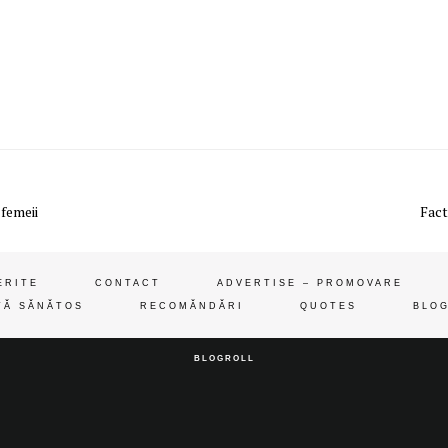
 femeii
Fact
ERITE
CONTACT
ADVERTISE – PROMOVARE
ȚĂ SĂNĂTOS
RECOMĂNDĂRI
QUOTES
BLOG
BLOGROLL