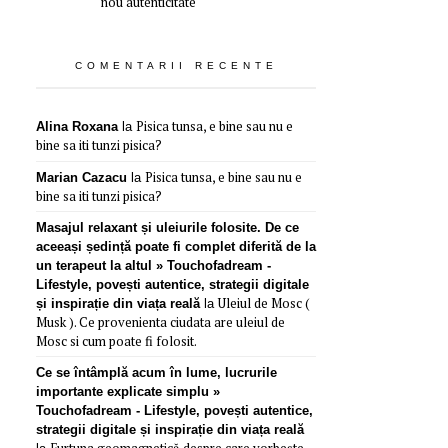
nou autenticitate
COMENTARII RECENTE
Pisica tunsa, e bine sau nu e
Alina Roxana
la
bine sa iti tunzi pisica?
Pisica tunsa, e bine sau nu e
Marian Cazacu
la
bine sa iti tunzi pisica?
Masajul relaxant și uleiurile folosite. De ce
aceeași ședință poate fi complet diferită de la
un terapeut la altul » Touchofadream -
Lifestyle, povești autentice, strategii digitale
Uleiul de Mosc (
și inspirație din viața reală
la
Musk ). Ce provenienta ciudata are uleiul de
Mosc si cum poate fi folosit.
Ce se întâmplă acum în lume, lucrurile
importante explicate simplu »
Touchofadream - Lifestyle, povești autentice,
strategii digitale și inspirație din viața reală
Furtuna geomagnetică despre care vorbește