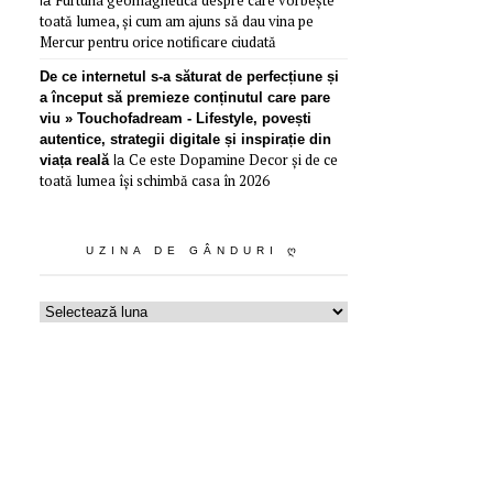
la
toată lumea, și cum am ajuns să dau vina pe
Mercur pentru orice notificare ciudată
De ce internetul s-a săturat de perfecțiune și
a început să premieze conținutul care pare
viu » Touchofadream - Lifestyle, povești
autentice, strategii digitale și inspirație din
Ce este Dopamine Decor și de ce
viața reală
la
toată lumea își schimbă casa în 2026
UZINA DE GÂNDURI Ღ
Uzina
de
gânduri
ღ