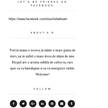
LET`S BE FRIENDS ON
FACEBOOK
https://www.facebook.com/touchofadream
ABOUT A.R
Port in mana o secera, in minte o mare guma de
sters, iar in suflet o mare doza de stima de sine.
Blogul are o aroma subtila de cafea cu, care
sper sa va binedispun si sa va energizez vietile.
Welcome!
FOLLOW