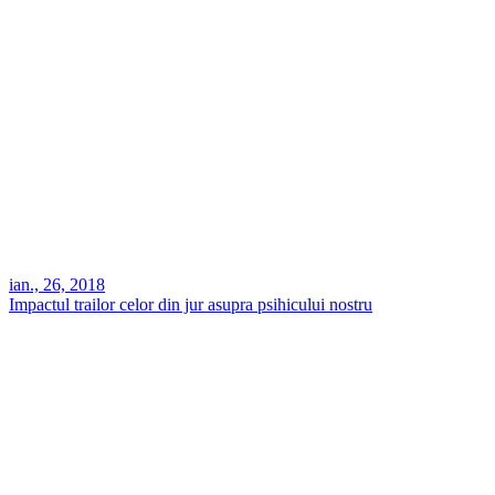
ian., 26, 2018
Impactul trailor celor din jur asupra psihicului nostru