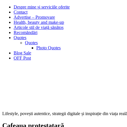
Despre mine și serviciile oferite
Contact
Advertise – Promovare
Health, beauty and make-up
Articole stil de viață sănătos
Recomăndări
Quotes
Quotes
Photo Quotes
Blog Sale
OFF Post
Lifestyle, povești autentice, strategii digitale și inspirație din viața real
Cafeaua protestatară