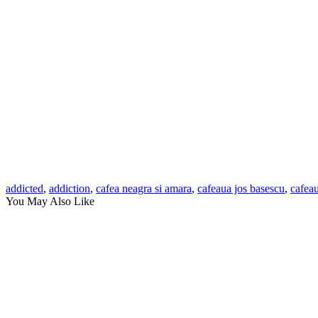
addicted
,
addiction
,
cafea neagra si amara
,
cafeaua jos basescu
,
cafeau
You May Also Like