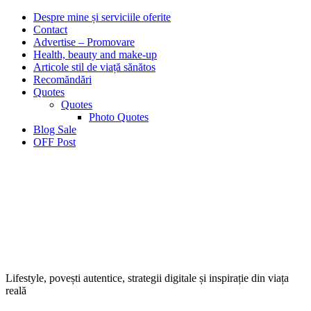
Despre mine și serviciile oferite
Contact
Advertise – Promovare
Health, beauty and make-up
Articole stil de viață sănătos
Recomăndări
Quotes
Quotes
Photo Quotes
Blog Sale
OFF Post
Lifestyle, povești autentice, strategii digitale și inspirație din viața
reală