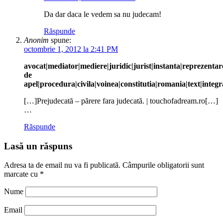
Da dar daca le vedem sa nu judecam!
Răspunde
Anonim
spune:
octombrie 1, 2012 la 2:41 PM
avocat|mediator|mediere|juridic|jurist|instanta|reprezentar
de
apel|procedura|civila|voinea|constitutia|romania|text|integ
[…]Prejudecată – părere fara judecată. | touchofadream.ro[…]
…
Răspunde
Lasă un răspuns
Adresa ta de email nu va fi publicată.
Câmpurile obligatorii sunt
marcate cu
*
Nume
Email