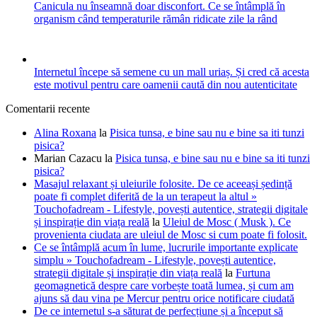
Canicula nu înseamnă doar disconfort. Ce se întâmplă în
organism când temperaturile rămân ridicate zile la rând
Internetul începe să semene cu un mall uriaș. Și cred că acesta
este motivul pentru care oamenii caută din nou autenticitate
Comentarii recente
Alina Roxana
la
Pisica tunsa, e bine sau nu e bine sa iti tunzi
pisica?
Marian Cazacu
la
Pisica tunsa, e bine sau nu e bine sa iti tunzi
pisica?
Masajul relaxant și uleiurile folosite. De ce aceeași ședință
poate fi complet diferită de la un terapeut la altul »
Touchofadream - Lifestyle, povești autentice, strategii digitale
și inspirație din viața reală
la
Uleiul de Mosc ( Musk ). Ce
provenienta ciudata are uleiul de Mosc si cum poate fi folosit.
Ce se întâmplă acum în lume, lucrurile importante explicate
simplu » Touchofadream - Lifestyle, povești autentice,
strategii digitale și inspirație din viața reală
la
Furtuna
geomagnetică despre care vorbește toată lumea, și cum am
ajuns să dau vina pe Mercur pentru orice notificare ciudată
De ce internetul s-a săturat de perfecțiune și a început să