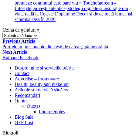
premieze conținutul care pare viu » Touchofadream -
Lifestyle, povești autentice, strategii digitale și inspirație din
viața reală
la
Ce este Dopamine Decor și de ce toată lumea își
schimbă casa în 2026
Uzina de gânduri ღ
Uzina
de
Navigare
Previous Article
gânduri
Portrete impresionante din ceşti de cafea şi pâine prăjită
în
ღ
Next Article
articole
Butoane Facebook
Despre mine și serviciile oferite
Contact
Advertise – Promovare
Health, beauty and make-up
Articole stil de viață sănătos
Recomăndări
Quotes
Quotes
Photo Quotes
Blog Sale
OFF Post
Blogroll