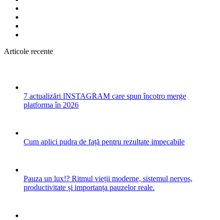
Articole recente
7 actualizări INSTAGRAM care spun încotro merge
platforma în 2026
Cum aplici pudra de față pentru rezultate impecabile
Pauza un lux!? Ritmul vieții moderne, sistemul nervos,
productivitate și importanța pauzelor reale.