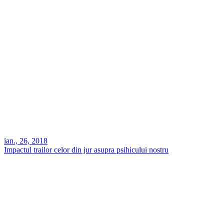
ian., 26, 2018
Impactul trailor celor din jur asupra psihicului nostru