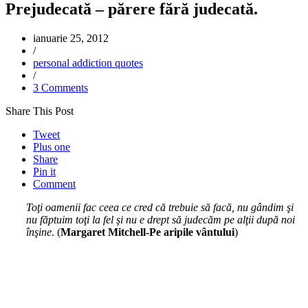
Prejudecată – părere fără judecată.
ianuarie 25, 2012
/
personal addiction quotes
/
3 Comments
Share This Post
Tweet
Plus one
Share
Pin it
Comment
Toţi oamenii fac ceea ce cred că trebuie să facă, nu gândim şi
nu făptuim toţi la fel şi nu e drept să judecăm pe alţii după noi
înşine
. (
Margaret Mitchell-Pe aripile vântului
)