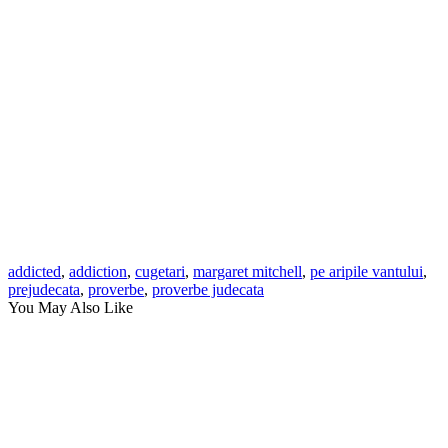
addicted
,
addiction
,
cugetari
,
margaret mitchell
,
pe aripile vantului
,
prejudecata
,
proverbe
,
proverbe judecata
You May Also Like