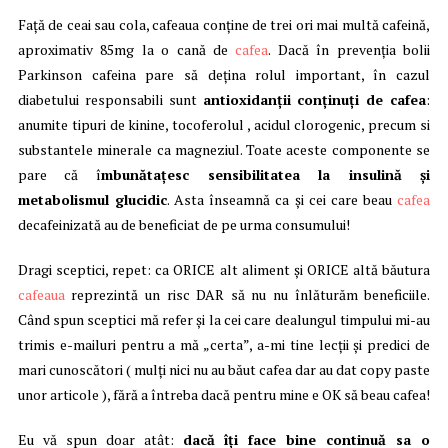
Faţă de ceai sau cola, cafeaua conţine de trei ori mai multă cafeină,
aproximativ 85mg la o cană de
cafea
. Dacă în prevenţia bolii
Parkinson cafeina pare să deţina rolul important, în cazul
diabetului responsabili sunt
antioxidanţii conţinuţi de cafea
:
anumite tipuri de kinine, tocoferolul , acidul clorogenic, precum si
substantele minerale ca magneziul. Toate aceste componente se
pare că î
mbunătaţesc sensibilitatea la insulină şi
metabolismul glucidic
. Asta înseamnă ca şi cei care beau
cafea
decafeinizată au de beneficiat de pe urma consumului!
Dragi sceptici, repet: ca ORICE alt aliment şi ORICE altă băutura
cafeaua
reprezintă un risc DAR să nu nu înlăturăm beneficiile.
Când spun sceptici mă refer şi la cei care dealungul timpului mi-au
trimis e-mailuri pentru a mă „certa”, a-mi tine lecţii şi predici de
mari cunoscători ( mulţi nici nu au băut cafea dar au dat copy paste
unor articole ), fără a întreba dacă pentru mine e OK să beau cafea!
Eu vă spun doar atât:
dacă îţi face bine continuă sa o