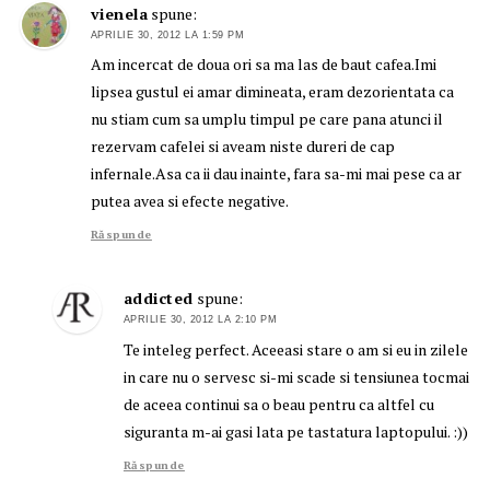
vienela
spune:
APRILIE 30, 2012 LA 1:59 PM
Am incercat de doua ori sa ma las de baut cafea.Imi
lipsea gustul ei amar dimineata, eram dezorientata ca
nu stiam cum sa umplu timpul pe care pana atunci il
rezervam cafelei si aveam niste dureri de cap
infernale.Asa ca ii dau inainte, fara sa-mi mai pese ca ar
putea avea si efecte negative.
Răspunde
addicted
spune:
APRILIE 30, 2012 LA 2:10 PM
Te inteleg perfect. Aceeasi stare o am si eu in zilele
in care nu o servesc si-mi scade si tensiunea tocmai
de aceea continui sa o beau pentru ca altfel cu
siguranta m-ai gasi lata pe tastatura laptopului. :))
Răspunde