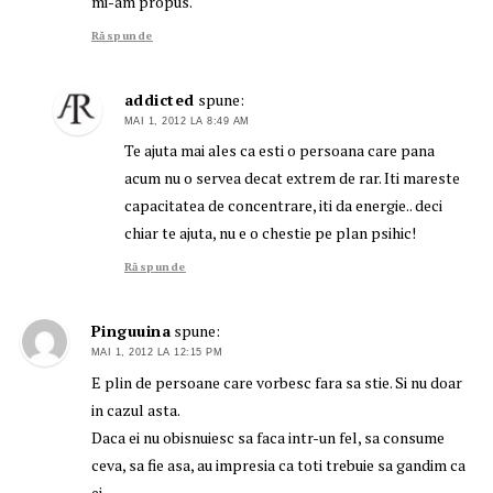
mi-am propus.
Răspunde
addicted
spune:
MAI 1, 2012 LA 8:49 AM
Te ajuta mai ales ca esti o persoana care pana
acum nu o servea decat extrem de rar. Iti mareste
capacitatea de concentrare, iti da energie.. deci
chiar te ajuta, nu e o chestie pe plan psihic!
Răspunde
Pinguuina
spune:
MAI 1, 2012 LA 12:15 PM
E plin de persoane care vorbesc fara sa stie. Si nu doar
in cazul asta.
Daca ei nu obisnuiesc sa faca intr-un fel, sa consume
ceva, sa fie asa, au impresia ca toti trebuie sa gandim ca
ei