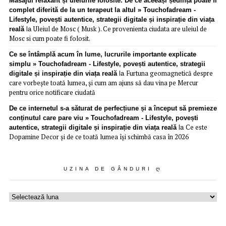
Masajul relaxant și uleiurile folosite. De ce aceeași ședință poate fi
complet diferită de la un terapeut la altul » Touchofadream -
Lifestyle, povești autentice, strategii digitale și inspirație din viața
Uleiul de Mosc ( Musk ). Ce provenienta ciudata are uleiul de
reală
la
Mosc si cum poate fi folosit.
Ce se întâmplă acum în lume, lucrurile importante explicate
simplu » Touchofadream - Lifestyle, povești autentice, strategii
Furtuna geomagnetică despre
digitale și inspirație din viața reală
la
care vorbește toată lumea, și cum am ajuns să dau vina pe Mercur
pentru orice notificare ciudată
De ce internetul s-a săturat de perfecțiune și a început să premieze
conținutul care pare viu » Touchofadream - Lifestyle, povești
Ce este
autentice, strategii digitale și inspirație din viața reală
la
Dopamine Decor și de ce toată lumea își schimbă casa în 2026
UZINA DE GÂNDURI Ღ
Uzina
de
gânduri
ღ