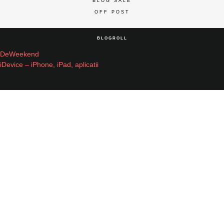
BLOG SALE
OFF POST
BLOGROLL
DeWeekend
iDevice – iPhone, iPad, aplicatii