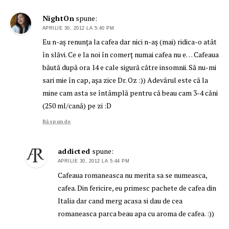
NightOn
spune:
APRILIE 30, 2012 LA 5:40 PM
Eu n-aș renunța la cafea dar nici n-aș (mai) ridica-o atât
în slăvi. Ce e la noi în comerț numai cafea nu e… Cafeaua
băută după ora 14 e cale sigură către insomnii. Să nu-mi
sari mie în cap, așa zice Dr. Oz :)) Adevărul este că la
mine cam asta se întâmplă pentru că beau cam 3-4 căni
(250 ml/cană) pe zi :D
Răspunde
addicted
spune:
APRILIE 30, 2012 LA 5:44 PM
Cafeaua romaneasca nu merita sa se numeasca,
cafea. Din fericire, eu primesc pachete de cafea din
Italia dar cand merg acasa si dau de cea
romaneasca parca beau apa cu aroma de cafea. :))