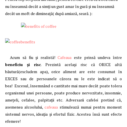
nu înseamnă decât a simţi un gust amar în gură şi nu înseamnă
decât un moft de dimineaţă( după amiază, seară. ):
Acum să fiu şi realistă!
Cafeaua
este prinsă undeva între
beneficiu şi risc
. Prezintă acelaşi risc că ORICE altă
băutură(excludem apa), orice aliment are este consumat în
EXCES sau de persoanele cărora nu le este indicat să o
bea! Excesul, însemnând o cantitate mai mare decât poate tolera
organismul unei persoane, poate produce nervozitate, insomnie,
ameţeli, cefalee, palpitaţii etc. Adversarii cafelei pretind că,
asemenea alcoolului,
cafeaua
stimulează numai pentru moment
sistemul nervos, ideaţia şi efortul fizic. Acestea însă sunt efecte
efemere!