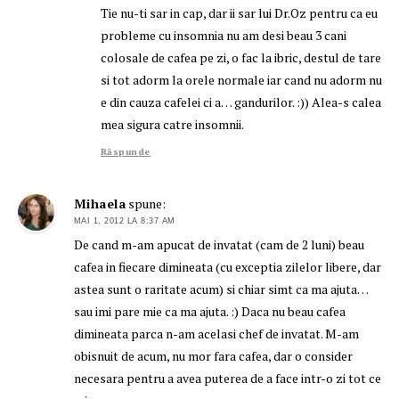
Tie nu-ti sar in cap, dar ii sar lui Dr.Oz pentru ca eu
probleme cu insomnia nu am desi beau 3 cani
colosale de cafea pe zi, o fac la ibric, destul de tare
si tot adorm la orele normale iar cand nu adorm nu
e din cauza cafelei ci a… gandurilor. :)) Alea-s calea
mea sigura catre insomnii.
Răspunde
Mihaela
spune:
MAI 1, 2012 LA 8:37 AM
De cand m-am apucat de invatat (cam de 2 luni) beau
cafea in fiecare dimineata (cu exceptia zilelor libere, dar
astea sunt o raritate acum) si chiar simt ca ma ajuta…
sau imi pare mie ca ma ajuta. :) Daca nu beau cafea
dimineata parca n-am acelasi chef de invatat. M-am
obisnuit de acum, nu mor fara cafea, dar o consider
necesara pentru a avea puterea de a face intr-o zi tot ce