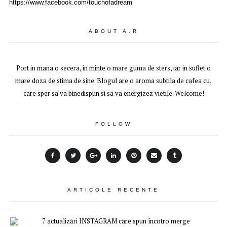
https://www.facebook.com/touchofadream
ABOUT A.R
Port in mana o secera, in minte o mare guma de sters, iar in suflet o
mare doza de stima de sine. Blogul are o aroma subtila de cafea cu,
care sper sa va binedispun si sa va energizez vietile. Welcome!
FOLLOW
ARTICOLE RECENTE
7 actualizări INSTAGRAM care spun încotro merge