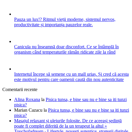
Pauza un lux!? Ritmul vieții moderne, sistemul nervos,
productivitate și importanța pauzelor reale.
Canicula nu înseamnă doar disconfort. Ce se întâmplă în
organism când temperaturile rămân ridicate zile la rând
Internetul începe să semene cu un mall uriaș. Și cred că acesta
este motivul pentru care oamenii caută din nou autenticitate
Comentarii recente
Alina Roxana
la
Pisica tunsa, e bine sau nu e bine sa iti tunzi
pisica?
Marian Cazacu
la
Pisica tunsa, e bine sau nu e bine sa iti tunzi
pisica?
Masajul relaxant și uleiurile folosite. De ce aceeași ședință
poate fi complet diferită de la un terapeut la altul »
Touchofadream - Lifestyle, povești autentice, strategii digitale