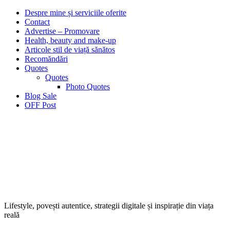
Despre mine și serviciile oferite
Contact
Advertise – Promovare
Health, beauty and make-up
Articole stil de viață sănătos
Recomăndări
Quotes
Quotes
Photo Quotes
Blog Sale
OFF Post
Lifestyle, povești autentice, strategii digitale și inspirație din viața
reală