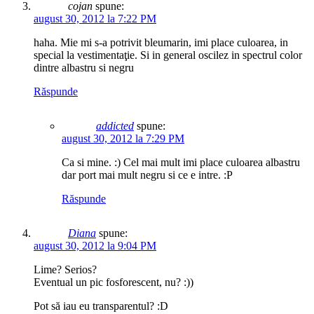
cojan
spune:
august 30, 2012 la 7:22 PM
haha. Mie mi s-a potrivit bleumarin, imi place culoarea, in
special la vestimentaţie. Si in general oscilez in spectrul color
dintre albastru si negru
Răspunde
addicted
spune:
august 30, 2012 la 7:29 PM
Ca si mine. :) Cel mai mult imi place culoarea albastru
dar port mai mult negru si ce e intre. :P
Răspunde
Diana
spune:
august 30, 2012 la 9:04 PM
Lime? Serios?
Eventual un pic fosforescent, nu? :))
Pot să iau eu transparentul? :D