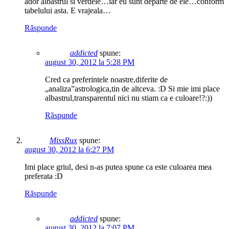
ador albastrul si verdele…iar eu sunt departe de ele…conform
tabelului asta. E vrajeala…
Răspunde
addicted
spune:
august 30, 2012 la 5:28 PM
Cred ca preferintele noastre,diferite de
„analiza”astrologica,tin de altceva. :D Si mie imi place
albastrul,transparentul nici nu stiam ca e culoare!?:))
Răspunde
MissRux
spune:
august 30, 2012 la 6:27 PM
Imi place griul, desi n-as putea spune ca este culoarea mea
preferata :D
Răspunde
addicted
spune:
august 30, 2012 la 7:07 PM