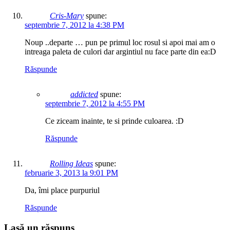
Cris-Mary
spune:
septembrie 7, 2012 la 4:38 PM
Noup ..departe … pun pe primul loc rosul si apoi mai am o
intreaga paleta de culori dar argintiul nu face parte din ea:D
Răspunde
addicted
spune:
septembrie 7, 2012 la 4:55 PM
Ce ziceam inainte, te si prinde culoarea. :D
Răspunde
Rolling Ideas
spune:
februarie 3, 2013 la 9:01 PM
Da, îmi place purpuriul
Răspunde
Lasă un răspuns