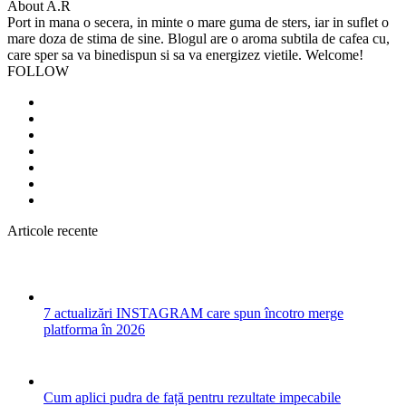
About A.R
Port in mana o secera, in minte o mare guma de sters, iar in suflet o
mare doza de stima de sine. Blogul are o aroma subtila de cafea cu,
care sper sa va binedispun si sa va energizez vietile. Welcome!
FOLLOW
Articole recente
7 actualizări INSTAGRAM care spun încotro merge
platforma în 2026
Cum aplici pudra de față pentru rezultate impecabile