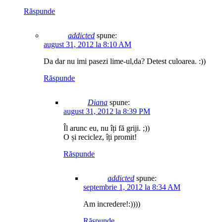
Răspunde
addicted
spune:
august 31, 2012 la 8:10 AM
Da dar nu imi pasezi lime-ul,da? Detest culoarea. :))
Răspunde
Diana
spune:
august 31, 2012 la 8:39 PM
Îl arunc eu, nu îți fă griji. ;))
O și reciclez, îți promit!
Răspunde
addicted
spune:
septembrie 1, 2012 la 8:34 AM
Am incredere!:))))
Răspunde