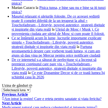
pisica?
Marian Cazacu
la
Pisica tunsa, e bine sau nu e bine sa iti tunzi
pisica?
Masajul relaxant și uleiurile folosite. De ce aceeași ședință
poate fi complet diferită de la un terapeut la altul »
Touchofadream - Lifestyle, povești autentice, strategii digitale
și inspirație din viața reală
la
Uleiul de Mosc ( Musk ). Ce
provenienta ciudata are uleiul de Mosc si cum poate fi folosit.
Ce se întâmplă acum în lume, lucrurile importante explicate
simplu » Touchofadream - Lifestyle, povești autentice,
strategii digitale și inspirație din viața reală
la
Furtuna
geomagnetică despre care vorbește toată lumea, și cum am
ajuns să dau vina pe Mercur pentru orice notificare ciudată
De ce internetul s-a săturat de perfecțiune și a început să
premieze conținutul care pare viu » Touchofadream -
Lifestyle, povești autentice, strategii digitale și inspirație din
viața reală
la
Ce este Dopamine Decor și de ce toată lumea își
schimbă casa în 2026
Uzina de gânduri ღ
Uzina
de
Navigare
Previous Article
gânduri
Am intrat la regim! Care e reteta pentru sanatate si viata fericita?
în
ღ
Next Article
Medicament natural care reduce colesterolul si intareste inima