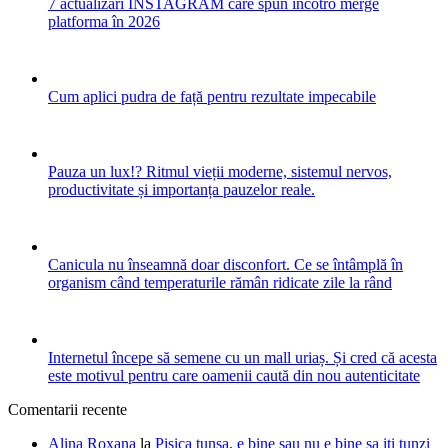
7 actualizări INSTAGRAM care spun încotro merge
platforma în 2026
Cum aplici pudra de față pentru rezultate impecabile
Pauza un lux!? Ritmul vieții moderne, sistemul nervos,
productivitate și importanța pauzelor reale.
Canicula nu înseamnă doar disconfort. Ce se întâmplă în
organism când temperaturile rămân ridicate zile la rând
Internetul începe să semene cu un mall uriaș. Și cred că acesta
este motivul pentru care oamenii caută din nou autenticitate
Comentarii recente
Alina Roxana
la
Pisica tunsa, e bine sau nu e bine sa iti tunzi