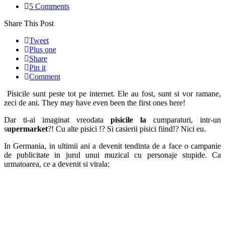
5 Comments
Share This Post
Tweet
Plus one
Share
Pin it
Comment
Pisicile sunt peste tot pe internet. Ele au fost, sunt si vor ramane,
zeci de ani. They may have even been the first ones here!
Dar ti-ai imaginat vreodata
pisicile la
cumparaturi, intr-un
s
upermarket
?! Cu alte pisici !? Si casierii pisici fiind!? Nici eu.
In Germania, in ultimii ani a devenit tendinta de a face o campanie
de publicitate in jurul unui muzical cu personaje stupide. Ca
urmatoarea, ce a devenit si virala: