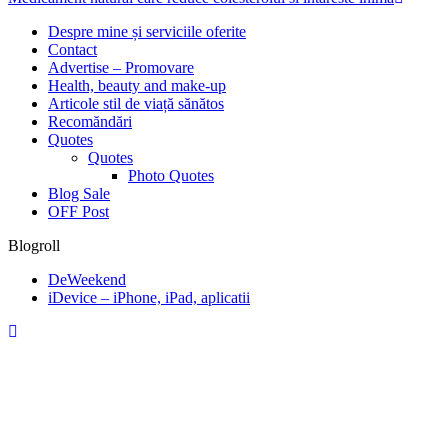
articole
Despre mine și serviciile oferite
Contact
Advertise – Promovare
Health, beauty and make-up
Articole stil de viață sănătos
Recomăndări
Quotes
Quotes
Photo Quotes
Blog Sale
OFF Post
Blogroll
DeWeekend
iDevice – iPhone, iPad, aplicatii