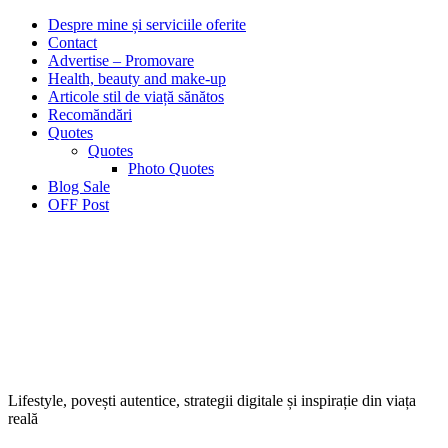
Despre mine și serviciile oferite
Contact
Advertise – Promovare
Health, beauty and make-up
Articole stil de viață sănătos
Recomăndări
Quotes
Quotes
Photo Quotes
Blog Sale
OFF Post
Lifestyle, povești autentice, strategii digitale și inspirație din viața
reală