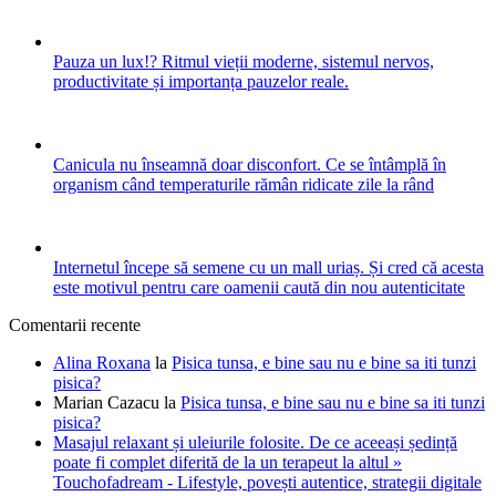
Pauza un lux!? Ritmul vieții moderne, sistemul nervos,
productivitate și importanța pauzelor reale.
Canicula nu înseamnă doar disconfort. Ce se întâmplă în
organism când temperaturile rămân ridicate zile la rând
Internetul începe să semene cu un mall uriaș. Și cred că acesta
este motivul pentru care oamenii caută din nou autenticitate
Comentarii recente
Alina Roxana
la
Pisica tunsa, e bine sau nu e bine sa iti tunzi
pisica?
Marian Cazacu
la
Pisica tunsa, e bine sau nu e bine sa iti tunzi
pisica?
Masajul relaxant și uleiurile folosite. De ce aceeași ședință
poate fi complet diferită de la un terapeut la altul »
Touchofadream - Lifestyle, povești autentice, strategii digitale