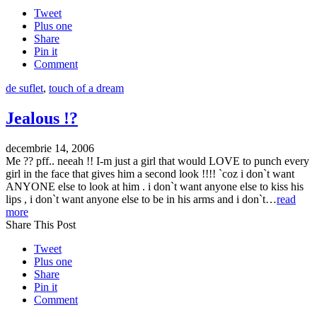
Tweet
Plus one
Share
Pin it
Comment
de suflet
,
touch of a dream
Jealous !?
decembrie 14, 2006
Me ?? pff.. neeah !! I-m just a girl that would LOVE to punch every
girl in the face that gives him a second look !!!! `coz i don`t want
ANYONE else to look at him . i don`t want anyone else to kiss his
lips , i don`t want anyone else to be in his arms and i don`t…
read
more
Share This Post
Tweet
Plus one
Share
Pin it
Comment