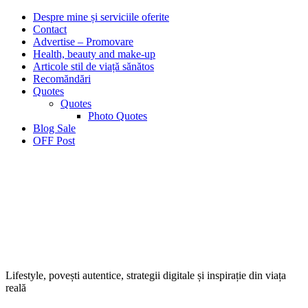
Despre mine și serviciile oferite
Contact
Advertise – Promovare
Health, beauty and make-up
Articole stil de viață sănătos
Recomăndări
Quotes
Quotes
Photo Quotes
Blog Sale
OFF Post
Lifestyle, povești autentice, strategii digitale și inspirație din viața
reală