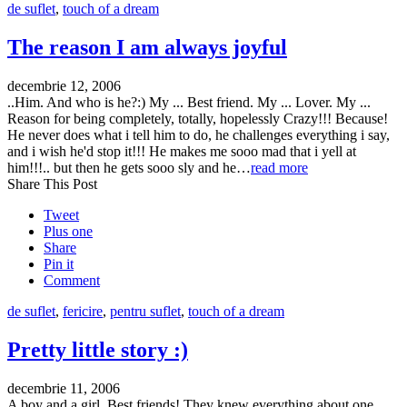
de suflet
,
touch of a dream
The reason I am always joyful
decembrie 12, 2006
..Him. And who is he?:) My ... Best friend. My ... Lover. My ...
Reason for being completely, totally, hopelessly Crazy!!! Because!
He never does what i tell him to do, he challenges everything i say,
and i wish he'd stop it!!! He makes me sooo mad that i yell at
him!!!.. but then he gets sooo sly and he…
read more
Share This Post
Tweet
Plus one
Share
Pin it
Comment
de suflet
,
fericire
,
pentru suflet
,
touch of a dream
Pretty little story :)
decembrie 11, 2006
A boy and a girl. Best friends! They knew everything about one