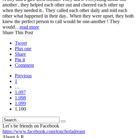
another , they helped each other out and cheered each other up
when they needed it.. They called each other daily and told each
other what happened in their day.. When they were upset, they both
knew the perfect person to call would be one-another ! They
would…
read more
Share This Post
Tweet
Plus one
Share
Pin it
Comment
Previous
1
…
1.097
1.098
1.099
1.100
Search
Let`s be friends on Facebook
https://www.facebook.com/touchofadream
About A.R