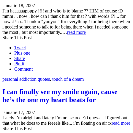
ianuarie 18, 2007
I`m haaaaaappppy !!!! and who is to blame ?? HIM of course :D
mmm ... now , how can i thank him for that ? with words !?!... for
now :P so.. Thank u "youyou" for everything ! for being there when
i needed someone to talk to;for being there when i needed someone
the most , but most importantly..…
read more
Share This Post
Tweet
Plus one
Share
Pin it
Comment
personal addiction quotes
,
touch of a dream
I can finally see my smile again, cause
he’s the one my heart beats for
ianuarie 17, 2007
Lately i’m alright and lately i’m not scared :) i quess....I figured out
that what he does to me feeeels like... i’m floating on air :x
read more
Share This Post