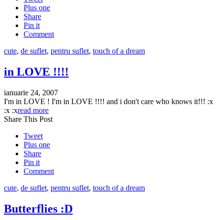
Plus one
Share
Pin it
Comment
cute
,
de suflet
,
pentru suflet
,
touch of a dream
in LOVE !!!!
ianuarie 24, 2007
I'm in LOVE ! I'm in LOVE !!!! and i don't care who knows it!!! :x
:x :x
read more
Share This Post
Tweet
Plus one
Share
Pin it
Comment
cute
,
de suflet
,
pentru suflet
,
touch of a dream
Butterflies :D