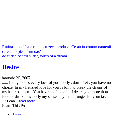
Rutina simplă bate rutina cu zece produse. Ce au în comun oamenii
care au o piele frumoasă
de suflet
,
pentru suflet
,
touch of a dream
Desire
ianuarie 26, 2007
...... i long to kiss every lock of your body , don`t fret . you have no
choice. In my frenzied love for you , i long to break the chains of
my imprisonment.. You have no choice !... I desire you more than
food or drink.. my body my senses my mind hunger for your taste
!!! I can…
read more
Share This Post
Tweet