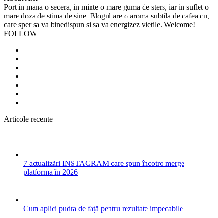
Port in mana o secera, in minte o mare guma de sters, iar in suflet o
mare doza de stima de sine. Blogul are o aroma subtila de cafea cu,
care sper sa va binedispun si sa va energizez vietile. Welcome!
FOLLOW
Articole recente
7 actualizări INSTAGRAM care spun încotro merge
platforma în 2026
Cum aplici pudra de față pentru rezultate impecabile