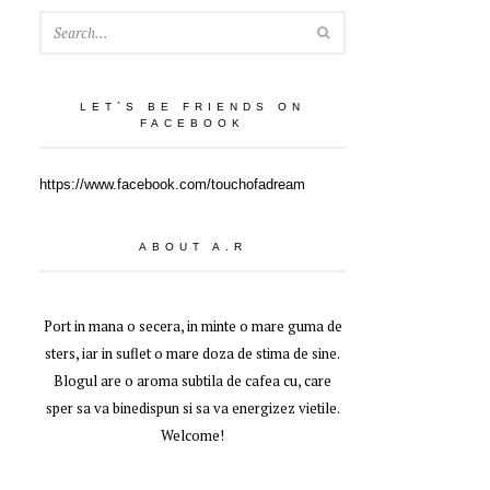
SEARCH
LET`S BE FRIENDS ON
FACEBOOK
https://www.facebook.com/touchofadream
ABOUT A.R
Port in mana o secera, in minte o mare guma de
sters, iar in suflet o mare doza de stima de sine.
Blogul are o aroma subtila de cafea cu, care
sper sa va binedispun si sa va energizez vietile.
Welcome!