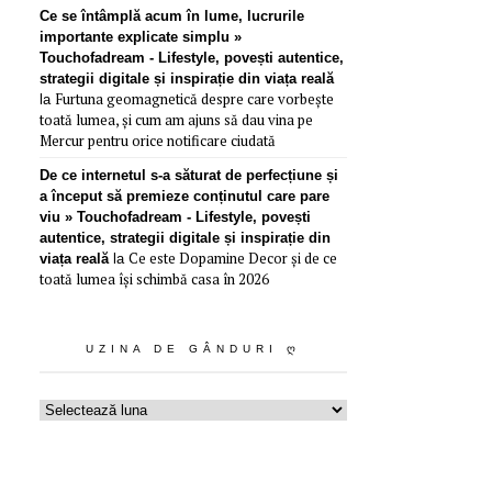
Ce se întâmplă acum în lume, lucrurile
importante explicate simplu »
Touchofadream - Lifestyle, povești autentice,
strategii digitale și inspirație din viața reală
Furtuna geomagnetică despre care vorbește
la
toată lumea, și cum am ajuns să dau vina pe
Mercur pentru orice notificare ciudată
De ce internetul s-a săturat de perfecțiune și
a început să premieze conținutul care pare
viu » Touchofadream - Lifestyle, povești
autentice, strategii digitale și inspirație din
Ce este Dopamine Decor și de ce
viața reală
la
toată lumea își schimbă casa în 2026
UZINA DE GÂNDURI Ღ
Uzina
de
gânduri
ღ