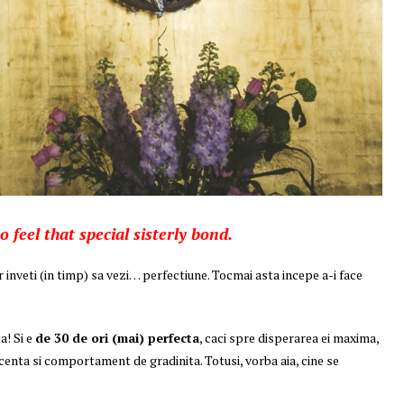
o feel that special sisterly bond.
r inveti (in timp) sa vezi… perfectiune. Tocmai asta incepe a-i face
a! Si e
de 30 de ori (mai) perfecta
, caci spre disperarea ei maxima,
scenta si comportament de gradinita. Totusi, vorba aia, cine se