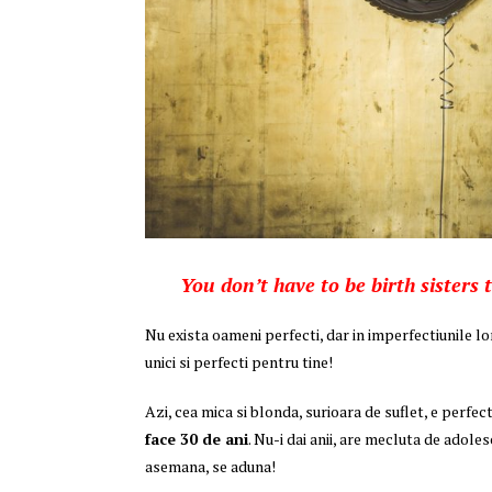
You don’t have to be birth sisters t
Nu exista oameni perfecti, dar in imperfectiunile lo
unici si perfecti pentru tine!
Azi, cea mica si blonda, surioara de suflet, e perfect
face 30 de ani
. Nu-i dai anii, are mecluta de adole
asemana, se aduna!