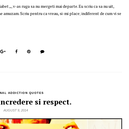
diabet „, v-as ruga sa nu mergeti mai departe. Eu scriu ca sa nu uit,
 ne amuzam. Scriu pentru ca vreau, si-mi place; indiferent de cum vi se
NAL ADDICTION QUOTES
Incredere si respect.
AUGUST 9, 2014