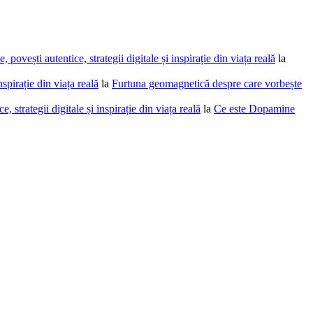
povești autentice, strategii digitale și inspirație din viața reală
la
spirație din viața reală
la
Furtuna geomagnetică despre care vorbește
 strategii digitale și inspirație din viața reală
la
Ce este Dopamine