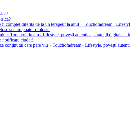
sica?
pisica?
 fi complet diferită de la un terapeut la altul » Touchofadream - Lifestyle, 
osc si cum poate fi folosit.
u » Touchofadream - Lifestyle, povești autentice, strategii digitale și in
 notificare ciudată
ze conținutul care pare viu » Touchofadream - Lifestyle, povești autentice,