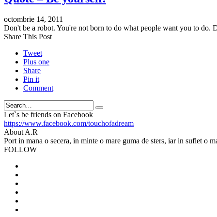
octombrie 14, 2011
Don't be a robot. You're not born to do what people want you to do. D
Share This Post
Tweet
Plus one
Share
Pin it
Comment
Search
Let`s be friends on Facebook
https://www.facebook.com/touchofadream
About A.R
Port in mana o secera, in minte o mare guma de sters, iar in suflet o m
FOLLOW