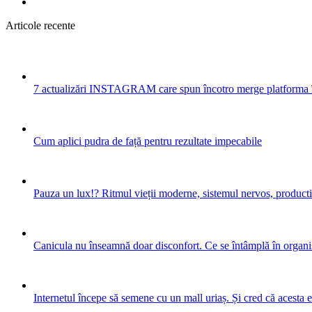
Articole recente
7 actualizări INSTAGRAM care spun încotro merge platforma 
Cum aplici pudra de față pentru rezultate impecabile
Pauza un lux!? Ritmul vieții moderne, sistemul nervos, productiv
Canicula nu înseamnă doar disconfort. Ce se întâmplă în organis
Internetul începe să semene cu un mall uriaș. Și cred că acesta 