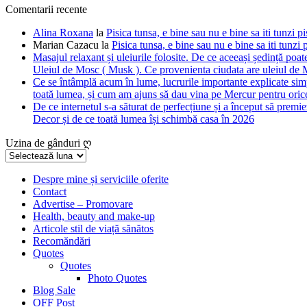
Comentarii recente
Alina Roxana
la
Pisica tunsa, e bine sau nu e bine sa iti tunzi pi
Marian Cazacu
la
Pisica tunsa, e bine sau nu e bine sa iti tunzi 
Masajul relaxant și uleiurile folosite. De ce aceeași ședință poate
Uleiul de Mosc ( Musk ). Ce provenienta ciudata are uleiul de M
Ce se întâmplă acum în lume, lucrurile importante explicate simpl
toată lumea, și cum am ajuns să dau vina pe Mercur pentru orice
De ce internetul s-a săturat de perfecțiune și a început să premie
Decor și de ce toată lumea își schimbă casa în 2026
Uzina de gânduri ღ
Uzina
de
gânduri
Despre mine și serviciile oferite
Contact
ღ
Advertise – Promovare
Health, beauty and make-up
Articole stil de viață sănătos
Recomăndări
Quotes
Quotes
Photo Quotes
Blog Sale
OFF Post