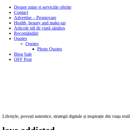
Despre mine și serviciile oferite
Contact
Advertise – Promovare
Health, beauty and make-up
Articole stil de viață sănătos
Recomăndări
Quotes
Quotes
Photo Quotes
Blog Sale
OFF Post
Lifestyle, povești autentice, strategii digitale și inspirație din viața real