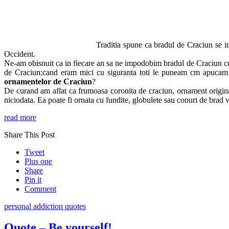
Traditia spune ca bradul de Craciun se i
Occident.
Ne-am obisnuit ca in fiecare an sa ne impodobim bradul de Craciun cu t
de Craciun;cand eram mici cu siguranta toti le puneam cm apucam do
ornamentelor de Craciun
?
De curand am aflat ca frumoasa coronita de craciun, ornament originar
niciodata. Ea poate fi ornata cu fundite, globulete sau conuri de brad vo
read more
Share This Post
Tweet
Plus one
Share
Pin it
Comment
personal addiction quotes
Quote – Be yourself!