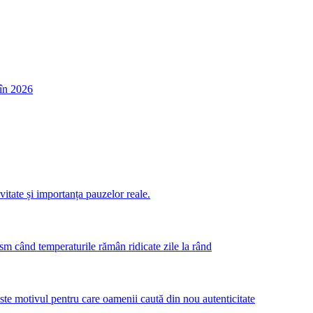
în 2026
itate și importanța pauzelor reale.
m când temperaturile rămân ridicate zile la rând
este motivul pentru care oamenii caută din nou autenticitate