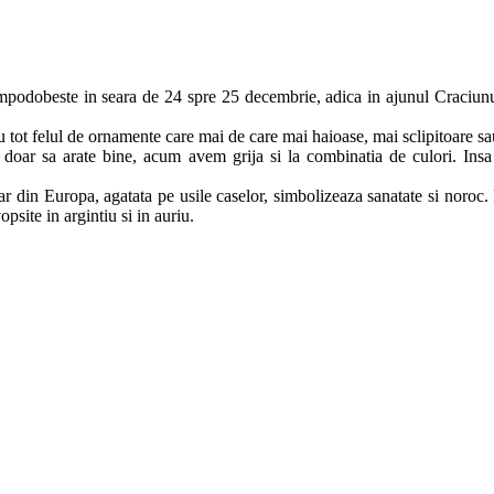
mpodobeste in seara de 24 spre 25 decembrie, adica in ajunul Craciunulu
ot felul de ornamente care mai de care mai haioase, mai sclipitoare sau
ar sa arate bine, acum avem grija si la combinatia de culori. Insa l
 din Europa, agatata pe usile caselor, simbolizeaza sanatate si noroc.
psite in argintiu si in auriu.