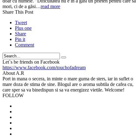
doar cu numele. "Dificultatea nu e în a găsi un prieten pentru care să
mori, ci de a găsi…
read more
Share This Post
Tweet
Plus one
Share
Pin it
Comment
Search
Let`s be friends on Facebook
https://www.facebook.com/touchofadream
About A.R
Port in mana o secera, in minte o mare guma de sters, iar in suflet o
mare doza de stima de sine. Blogul are o aroma subtila de cafea cu,
care sper sa va binedispun si sa va energizez vietile. Welcome!
FOLLOW