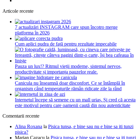
Articole recente
7 actualizări INSTAGRAM care spun încotro merge
platforma în 2026
Cum aplici pudra de față pentru rezultate impecabile
Pauza un lux!? Ritmul vieții moderne, sistemul nervos,
productivitate și importanța pauzelor reale.
Canicula nu înseamnă doar disconfort. Ce se întâmplă în
organism când temperaturile rămân ridicate zile la rând
Internetul începe să semene cu un mall uriaș. Și cred că acesta
este motivul pentru care oamenii caută din nou autenticitate
Comentarii recente
Alina Roxana
la
Pisica tunsa, e bine sau nu e bine sa iti tunzi
pisica?
Marian Cazacu
la
Pisica tunsa, e bine sau nu e bine sa iti tunzi