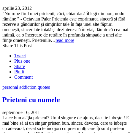
aprilie 23, 2012
"Nu rupe firul unei prietenii, căci, chiar dacă îl legi din nou, nodul
rămâne " - Octavian Paler Prietenia este exprimarea sinceră şi fără
rezerve a gândurilor şi simţirilor tale în faţa unei alte făpturi
omeneşti, sinceritate totală şi dezinteresată în viaţa lăuntrică cea mai
intimă, ca o încercare de retrăire în profunda simpatie a unei alte
fiinţe omeneşti. Prieteniile…
read more
Share This Post
Tweet
Plus one
Share
Pin it
Comment
personal addiction quotes
Prieteni cu numele
septembrie 16, 2011
La ce bun atâţia prieteni? Unul singur e de ajuns, daca te iubeşte ! E
mai bine să ai un singur prieten bun, sincer, devotat, care te iubeşte
cu adevărat, decat să te încojori cu prea mulţi care îţi sunt prieteni