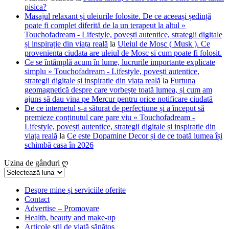
pisica?
Masajul relaxant și uleiurile folosite. De ce aceeași ședință
poate fi complet diferită de la un terapeut la altul »
Touchofadream - Lifestyle, povești autentice, strategii digitale
și inspirație din viața reală
la
Uleiul de Mosc ( Musk ). Ce
provenienta ciudata are uleiul de Mosc si cum poate fi folosit.
Ce se întâmplă acum în lume, lucrurile importante explicate
simplu » Touchofadream - Lifestyle, povești autentice,
strategii digitale și inspirație din viața reală
la
Furtuna
geomagnetică despre care vorbește toată lumea, și cum am
ajuns să dau vina pe Mercur pentru orice notificare ciudată
De ce internetul s-a săturat de perfecțiune și a început să
premieze conținutul care pare viu » Touchofadream -
Lifestyle, povești autentice, strategii digitale și inspirație din
viața reală
la
Ce este Dopamine Decor și de ce toată lumea își
schimbă casa în 2026
Uzina de gânduri ღ
Uzina
de
gânduri
Despre mine și serviciile oferite
Contact
ღ
Advertise – Promovare
Health, beauty and make-up
Articole stil de viață sănătos