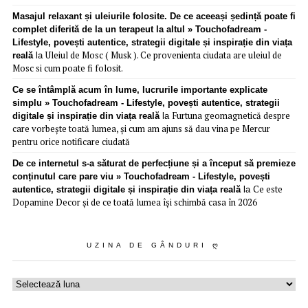
Masajul relaxant și uleiurile folosite. De ce aceeași ședință poate fi
complet diferită de la un terapeut la altul » Touchofadream -
Lifestyle, povești autentice, strategii digitale și inspirație din viața
Uleiul de Mosc ( Musk ). Ce provenienta ciudata are uleiul de
reală
la
Mosc si cum poate fi folosit.
Ce se întâmplă acum în lume, lucrurile importante explicate
simplu » Touchofadream - Lifestyle, povești autentice, strategii
Furtuna geomagnetică despre
digitale și inspirație din viața reală
la
care vorbește toată lumea, și cum am ajuns să dau vina pe Mercur
pentru orice notificare ciudată
De ce internetul s-a săturat de perfecțiune și a început să premieze
conținutul care pare viu » Touchofadream - Lifestyle, povești
Ce este
autentice, strategii digitale și inspirație din viața reală
la
Dopamine Decor și de ce toată lumea își schimbă casa în 2026
UZINA DE GÂNDURI Ღ
Uzina
de