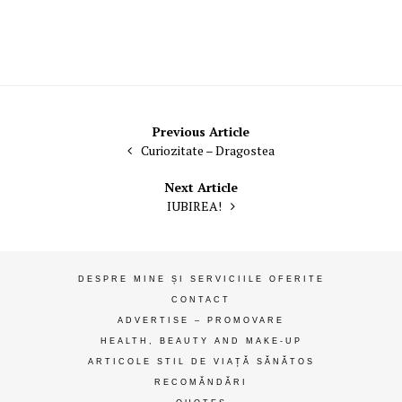
gânduri
ღ
Navigare
Previous Article
Curiozitate – Dragostea
în
articole
Next Article
IUBIREA!
DESPRE MINE ȘI SERVICIILE OFERITE
CONTACT
ADVERTISE – PROMOVARE
HEALTH, BEAUTY AND MAKE-UP
ARTICOLE STIL DE VIAȚĂ SĂNĂTOS
RECOMĂNDĂRI