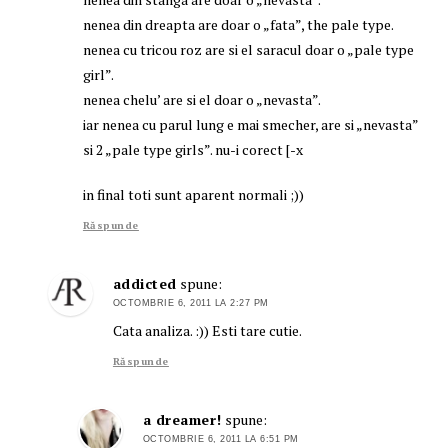
nenea din dreapta are doar o „fata”, the pale type.
nenea cu tricou roz are si el saracul doar o „pale type
girl”.
nenea chelu’ are si el doar o „nevasta”.
iar nenea cu parul lung e mai smecher, are si „nevasta”
si 2 „pale type girls”. nu-i corect [-x
in final toti sunt aparent normali ;))
Răspunde
addicted
spune:
OCTOMBRIE 6, 2011 LA 2:27 PM
Cata analiza. :)) Esti tare cutie.
Răspunde
a dreamer!
spune:
OCTOMBRIE 6, 2011 LA 6:51 PM