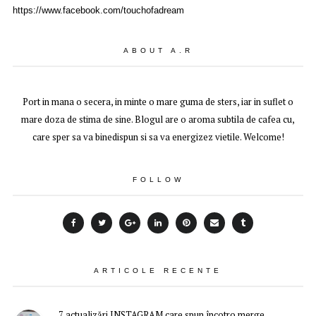
https://www.facebook.com/touchofadream
ABOUT A.R
Port in mana o secera, in minte o mare guma de sters, iar in suflet o
mare doza de stima de sine. Blogul are o aroma subtila de cafea cu,
care sper sa va binedispun si sa va energizez vietile. Welcome!
FOLLOW
ARTICOLE RECENTE
7 actualizări INSTAGRAM care spun încotro merge