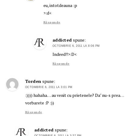
eu, intotdeauna :p
>:d<
Răspunde
addicted
spune:
OCTOMBRIE 6, 2011 LA 8:06 PM
Indeed!!>:D<
Răspunde
Torden
spune:
OCTOMBRIE 6, 2011 LA 3:01 PM
:)))) hahaha… au venit cu prietenele? Da’ nu-s prea…
vorbarete :P :))
Răspunde
addicted
spune:
OCTOMBRIE 6, 2011 LA 3:37 PM