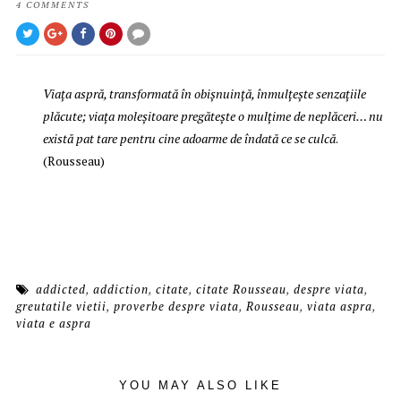
4 COMMENTS
Viaţa aspră, transformată în obişnuinţă, înmulţeşte senzaţiile
plăcute; viaţa moleşitoare pregăteşte o mulţime de neplăceri… nu
există pat tare pentru cine adoarme de îndată ce se culcă
.
(Rousseau)
addicted
,
addiction
,
citate
,
citate Rousseau
,
despre viata
,
greutatile vietii
,
proverbe despre viata
,
Rousseau
,
viata aspra
,
viata e aspra
YOU MAY ALSO LIKE