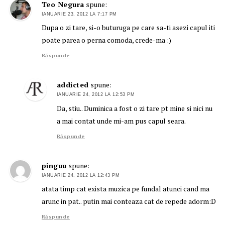
Teo Negura
spune:
IANUARIE 23, 2012 LA 7:17 PM
Dupa o zi tare, si-o buturuga pe care sa-ti asezi capul iti
poate parea o perna comoda, crede-ma :)
Răspunde
addicted
spune:
IANUARIE 24, 2012 LA 12:53 PM
Da, stiu.. Duminica a fost o zi tare pt mine si nici nu
a mai contat unde mi-am pus capul seara.
Răspunde
pinguu
spune:
IANUARIE 24, 2012 LA 12:43 PM
atata timp cat exista muzica pe fundal atunci cand ma
arunc in pat.. putin mai conteaza cat de repede adorm:D
Răspunde