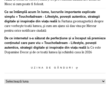
Mosc si cum poate fi folosit.
Ce se întâmplă acum în lume, lucrurile importante explicate
simplu » Touchofadream - Lifestyle, povești autentice, strategii
Furtuna geomagnetică despre
digitale și inspirație din viața reală
la
care vorbește toată lumea, și cum am ajuns să dau vina pe Mercur
pentru orice notificare ciudată
De ce internetul s-a săturat de perfecțiune și a început să premieze
conținutul care pare viu » Touchofadream - Lifestyle, povești
Ce este
autentice, strategii digitale și inspirație din viața reală
la
Dopamine Decor și de ce toată lumea își schimbă casa în 2026
UZINA DE GÂNDURI Ღ
Uzina
de
gânduri
ღ