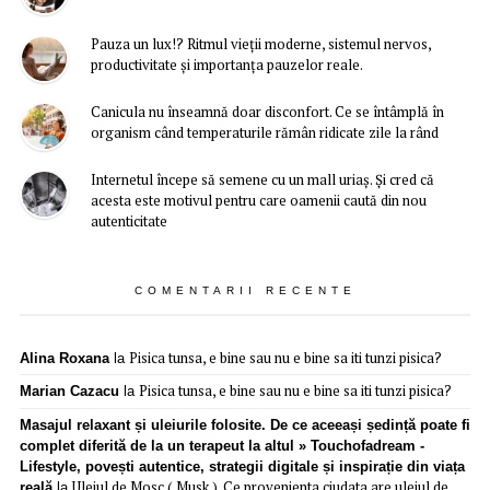
Pauza un lux!? Ritmul vieții moderne, sistemul nervos,
productivitate și importanța pauzelor reale.
Canicula nu înseamnă doar disconfort. Ce se întâmplă în
organism când temperaturile rămân ridicate zile la rând
Internetul începe să semene cu un mall uriaș. Și cred că
acesta este motivul pentru care oamenii caută din nou
autenticitate
COMENTARII RECENTE
Pisica tunsa, e bine sau nu e bine sa iti tunzi pisica?
Alina Roxana
la
Pisica tunsa, e bine sau nu e bine sa iti tunzi pisica?
Marian Cazacu
la
Masajul relaxant și uleiurile folosite. De ce aceeași ședință poate fi
complet diferită de la un terapeut la altul » Touchofadream -
Lifestyle, povești autentice, strategii digitale și inspirație din viața
Uleiul de Mosc ( Musk ). Ce provenienta ciudata are uleiul de
reală
la