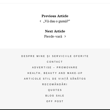
Navigare
Previous Article
„Vă dau o gumă?”
în
articole
Next Article
Pierde-vară
DESPRE MINE ȘI SERVICIILE OFERITE
CONTACT
ADVERTISE – PROMOVARE
HEALTH, BEAUTY AND MAKE-UP
ARTICOLE STIL DE VIAȚĂ SĂNĂTOS
RECOMĂNDĂRI
QUOTES
BLOG SALE
OFF POST