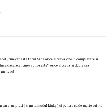
t
cel „cineva” este totul. Si ca orice altceva vine in completare si
nsa daca acel cineva „lipseste”, orice altceva isi dubleaza
 un fleac!
care-mi placi ( si nu la modul kinky ) ci pentru ca de multe ori imi