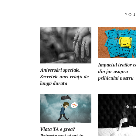
YOU
Impactul trailor c
Aniversări speciale.
din jur asupra
Secretele unei relații de
psihicului nostru
lungă durată
Viata TA e grea?
Priveste mai atent in