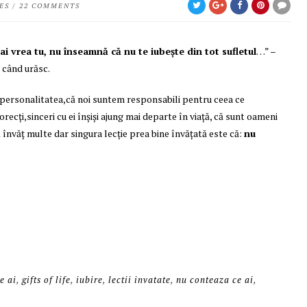
ES
/
22 COMMENTS
i vrea tu, nu înseamnă că nu te iubeşte din tot sufletul
…” –
i când urăsc.
ă personalitatea,că noi suntem responsabili pentru ceea ce
recţi,sinceri cu ei înşişi ajung mai departe în viaţă, că sunt oameni
nvăţ multe dar singura lecţie prea bine învăţată este că:
nu
e ai
,
gifts of life
,
iubire
,
lectii invatate
,
nu conteaza ce ai
,