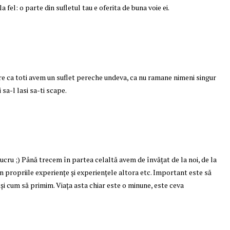
i la fel: o parte din sufletul tau e oferita de buna voie ei.
e ca toti avem un suflet pereche undeva, ca nu ramane nimeni singur
 sa-l lasi sa-ti scape.
ucru ;) Până trecem în partea celaltă avem de învățat de la noi, de la
, din propriile experiențe și experiențele altora etc. Important este să
 și cum să primim. Viața asta chiar este o minune, este ceva