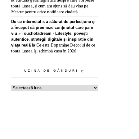
la
toată lumea, și cum am ajuns să dau vina pe
Mercur pentru orice notificare ciudată
De ce internetul s-a săturat de perfecțiune și
a început să premieze conținutul care pare
viu » Touchofadream - Lifestyle, povești
autentice, strategii digitale și inspirație din
Ce este Dopamine Decor și de ce
viața reală
la
toată lumea își schimbă casa în 2026
UZINA DE GÂNDURI Ღ
Uzina
de
gânduri
ღ