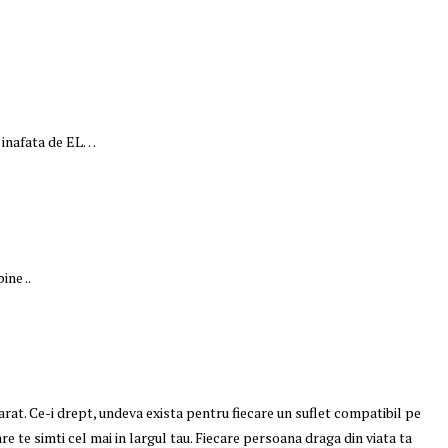
, inafata de EL…
M
ine ..
at. Ce-i drept, undeva exista pentru fiecare un suflet compatibil pe
are te simti cel mai in largul tau. Fiecare persoana draga din viata ta