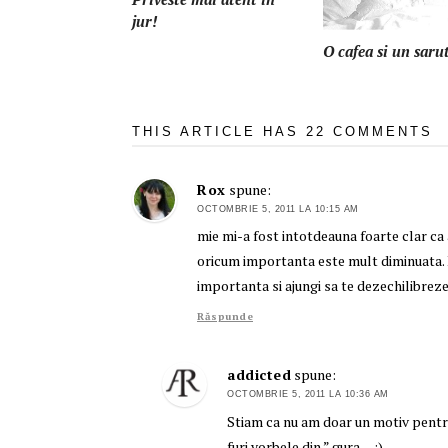
jur!
O cafea si un saru
THIS ARTICLE HAS 22 COMMENTS
Rox
spune:
OCTOMBRIE 5, 2011 LA 10:15 AM
mie mi-a fost intotdeauna foarte clar ca a
oricum importanta este mult diminuata. I
importanta si ajungi sa te dezechilibreze
Răspunde
addicted
spune:
OCTOMBRIE 5, 2011 LA 10:36 AM
Stiam ca nu am doar un motiv pentru 
furi vorbele din ” gura „. :)