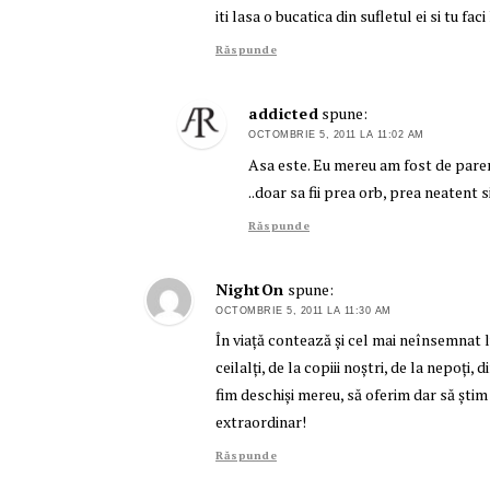
iti lasa o bucatica din sufletul ei si tu fac
Răspunde
addicted
spune:
OCTOMBRIE 5, 2011 LA 11:02 AM
Asa este. Eu mereu am fost de parer
..doar sa fii prea orb, prea neatent si
Răspunde
NightOn
spune:
OCTOMBRIE 5, 2011 LA 11:30 AM
În viață contează și cel mai neînsemnat l
ceilalți, de la copiii noștri, de la nepoți
fim deschiși mereu, să oferim dar să știm
extraordinar!
Răspunde