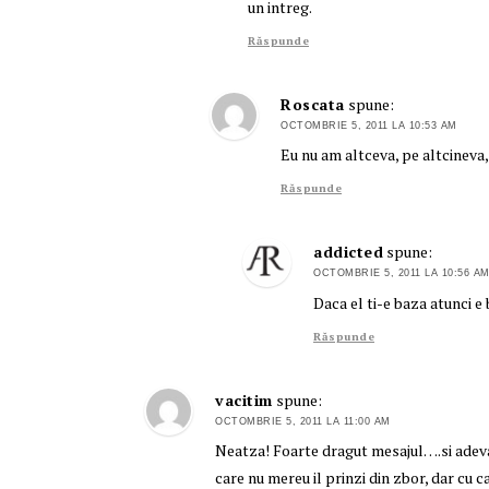
un intreg.
Răspunde
Roscata
spune:
OCTOMBRIE 5, 2011 LA 10:53 AM
Eu nu am altceva, pe altcineva
Răspunde
addicted
spune:
OCTOMBRIE 5, 2011 LA 10:56 A
Daca el ti-e baza atunci e b
Răspunde
vacitim
spune:
OCTOMBRIE 5, 2011 LA 11:00 AM
Neatza! Foarte dragut mesajul….si adevar
care nu mereu il prinzi din zbor, dar cu c