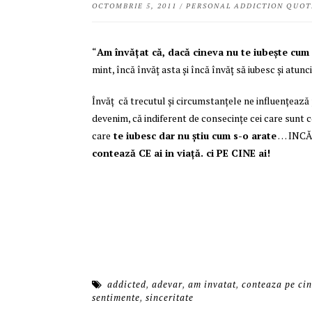
OCTOMBRIE 5, 2011
/
PERSONAL ADDICTION QUOT
“
Am învăţat că, dacă cineva nu te iubeşte cum a
mint, încă învăţ asta şi încă învăţ să iubesc şi atunc
Învăţ că trecutul şi circumstanţele ne influenţeaz
devenim, că indiferent de consecinţe cei care sunt co
care
te iubesc dar nu ştiu cum s-o arate
… INCĂ î
contează CE ai in viaţă. ci PE CINE ai!
addicted
,
adevar
,
am invatat
,
conteaza pe cin
sentimente
,
sinceritate