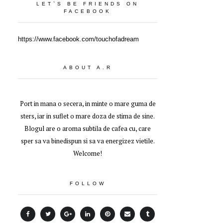
LET`S BE FRIENDS ON
FACEBOOK
https://www.facebook.com/touchofadream
ABOUT A.R
Port in mana o secera, in minte o mare guma de
sters, iar in suflet o mare doza de stima de sine.
Blogul are o aroma subtila de cafea cu, care
sper sa va binedispun si sa va energizez vietile.
Welcome!
FOLLOW