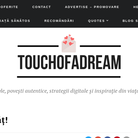
 OFERITE
CONTACT
ADVERTISE – PROMOVARE
H
VIAȚĂ SĂNĂTOS
RECOMĂNDĂRI
QUOTES
BLOG 
yle, povești autentice, strategii digitale și inspirație din viaț
ţ!