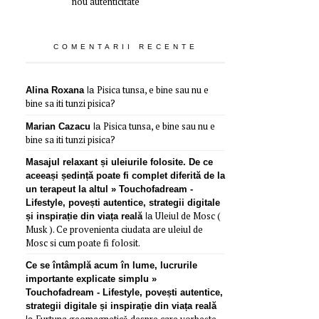
nou autenticitate
COMENTARII RECENTE
Pisica tunsa, e bine sau nu e
Alina Roxana
la
bine sa iti tunzi pisica?
Pisica tunsa, e bine sau nu e
Marian Cazacu
la
bine sa iti tunzi pisica?
Masajul relaxant și uleiurile folosite. De ce
aceeași ședință poate fi complet diferită de la
un terapeut la altul » Touchofadream -
Lifestyle, povești autentice, strategii digitale
Uleiul de Mosc (
și inspirație din viața reală
la
Musk ). Ce provenienta ciudata are uleiul de
Mosc si cum poate fi folosit.
Ce se întâmplă acum în lume, lucrurile
importante explicate simplu »
Touchofadream - Lifestyle, povești autentice,
strategii digitale și inspirație din viața reală
Furtuna geomagnetică despre care vorbește