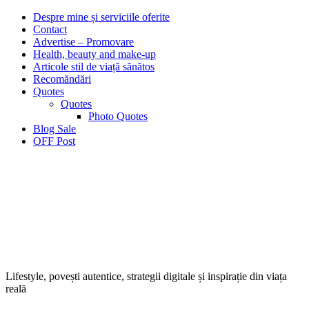
Despre mine și serviciile oferite
Contact
Advertise – Promovare
Health, beauty and make-up
Articole stil de viață sănătos
Recomăndări
Quotes
Quotes
Photo Quotes
Blog Sale
OFF Post
Lifestyle, povești autentice, strategii digitale și inspirație din viața
reală