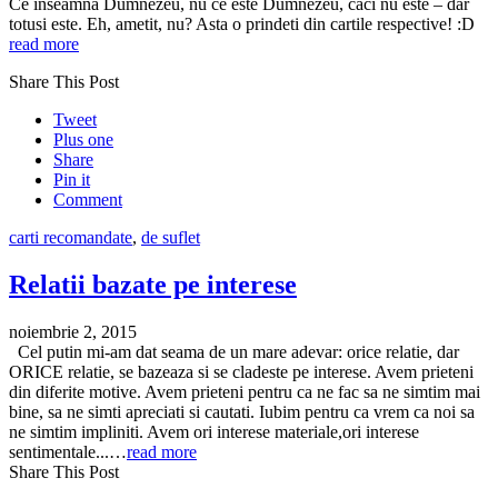
Ce inseamna Dumnezeu, nu ce este Dumnezeu, caci nu este – dar
totusi este. Eh, ametit, nu? Asta o prindeti din cartile respective! :D
read more
Share This Post
Tweet
Plus one
Share
Pin it
Comment
carti recomandate
,
de suflet
Relatii bazate pe interese
noiembrie 2, 2015
Cel putin mi-am dat seama de un mare adevar: orice relatie, dar
ORICE relatie, se bazeaza si se cladeste pe interese. Avem prieteni
din diferite motive. Avem prieteni pentru ca ne fac sa ne simtim mai
bine, sa ne simti apreciati si cautati. Iubim pentru ca vrem ca noi sa
ne simtim impliniti. Avem ori interese materiale,ori interese
sentimentale...…
read more
Share This Post