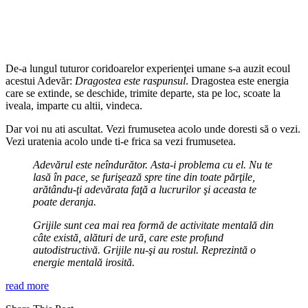
De-a lungul tuturor coridoarelor experienţei umane s-a auzit ecoul
acestui Adevăr:
Dragostea este raspunsul
. Dragostea este energia
care se extinde, se deschide, trimite departe, sta pe loc, scoate la
iveala, imparte cu altii, vindeca.
Dar voi nu ati ascultat. Vezi frumusetea acolo unde doresti să o vezi.
Vezi uratenia acolo unde ti-e frica sa vezi frumusetea.
Adevărul este neîndurător. Asta-i problema cu el. Nu te
lasă în pace, se furişează spre tine din toate părţile,
arătându-ţi adevărata faţă a lu­crurilor şi aceasta te
poate deranja.
Grijile sunt cea mai rea formă de activitate mentală din
câte există, alături de ură, care este profund
autodistructivă. Grijile nu-şi au rostul. Reprezintă o
energie mentală irosită.
read more