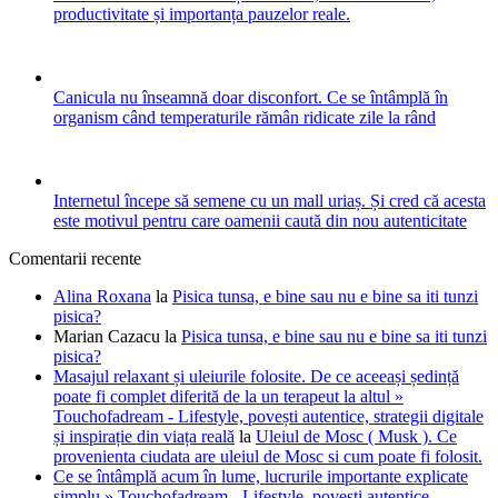
productivitate și importanța pauzelor reale.
Canicula nu înseamnă doar disconfort. Ce se întâmplă în
organism când temperaturile rămân ridicate zile la rând
Internetul începe să semene cu un mall uriaș. Și cred că acesta
este motivul pentru care oamenii caută din nou autenticitate
Comentarii recente
Alina Roxana
la
Pisica tunsa, e bine sau nu e bine sa iti tunzi
pisica?
Marian Cazacu
la
Pisica tunsa, e bine sau nu e bine sa iti tunzi
pisica?
Masajul relaxant și uleiurile folosite. De ce aceeași ședință
poate fi complet diferită de la un terapeut la altul »
Touchofadream - Lifestyle, povești autentice, strategii digitale
și inspirație din viața reală
la
Uleiul de Mosc ( Musk ). Ce
provenienta ciudata are uleiul de Mosc si cum poate fi folosit.
Ce se întâmplă acum în lume, lucrurile importante explicate
simplu » Touchofadream - Lifestyle, povești autentice,