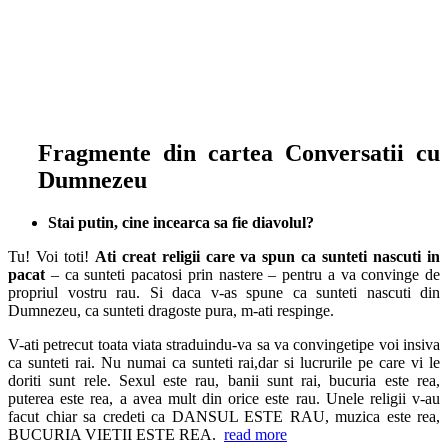
Fragmente din cartea Conversatii cu
Dumnezeu
Stai putin, cine incearca sa fie diavolul?
Tu! Voi toti!
Ati creat religii care va spun ca sunteti nascuti in
pacat
– ca sunteti pacatosi prin nastere – pentru a va convinge de
propriul vostru rau. Si daca v-as spune ca sunteti nascuti din
Dumnezeu, ca sunteti dragoste pura, m-ati respinge.
V-ati petrecut toata viata straduindu-va sa va convingetipe voi insiva
ca sunteti rai. Nu numai ca sunteti rai,dar si lucrurile pe care vi le
doriti sunt rele. Sexul este rau, banii sunt rai, bucuria este rea,
puterea este rea, a avea mult din orice este rau. Unele religii v-au
facut chiar sa credeti ca DANSUL ESTE RAU, muzica este rea,
BUCURIA VIETII ESTE REA.
read more