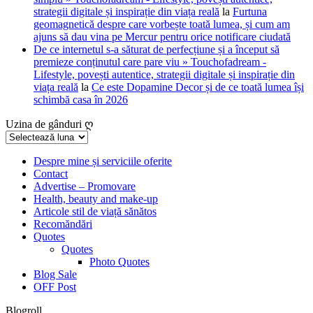
strategii digitale și inspirație din viața reală
la
Furtuna
geomagnetică despre care vorbește toată lumea, și cum am
ajuns să dau vina pe Mercur pentru orice notificare ciudată
De ce internetul s-a săturat de perfecțiune și a început să
premieze conținutul care pare viu » Touchofadream -
Lifestyle, povești autentice, strategii digitale și inspirație din
viața reală
la
Ce este Dopamine Decor și de ce toată lumea își
schimbă casa în 2026
Uzina de gânduri ღ
Uzina
de
gânduri
Despre mine și serviciile oferite
Contact
ღ
Advertise – Promovare
Health, beauty and make-up
Articole stil de viață sănătos
Recomăndări
Quotes
Quotes
Photo Quotes
Blog Sale
OFF Post
Blogroll