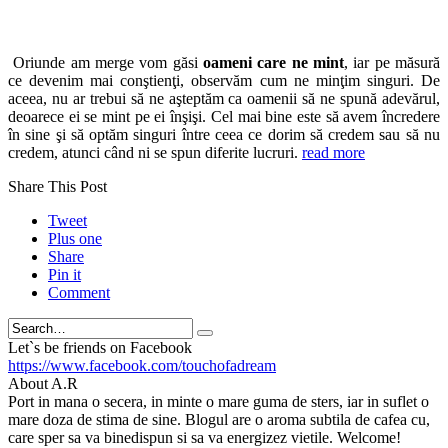
Oriunde am merge vom găsi
oameni care ne mint
, iar pe măsură
ce devenim mai conştienţi, observăm cum ne minţim singuri. De
aceea, nu ar trebui să ne aşteptăm ca oamenii să ne spună adevărul,
deoarece ei se mint pe ei înşişi. Cel mai bine este să avem încredere
în sine şi să optăm singuri între ceea ce dorim să credem sau să nu
credem, atunci când ni se spun diferite lucruri.
read more
Share This Post
Tweet
Plus one
Share
Pin it
Comment
Search
Let`s be friends on Facebook
https://www.facebook.com/touchofadream
About A.R
Port in mana o secera, in minte o mare guma de sters, iar in suflet o
mare doza de stima de sine. Blogul are o aroma subtila de cafea cu,
care sper sa va binedispun si sa va energizez vietile. Welcome!